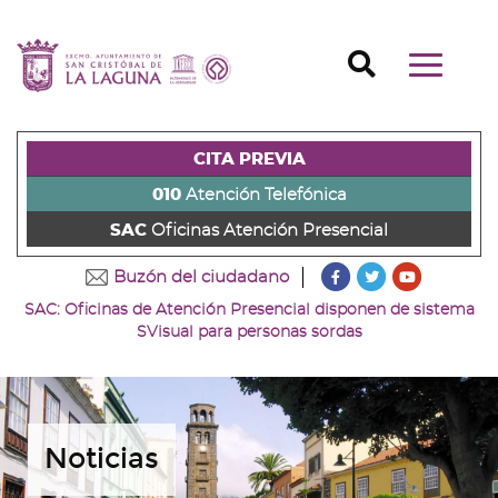
Ir
al
Ir
contenido
a
Ir
Buscador
Mostrar/o
principal
la
al
Ir
navegaci
de
cabecera
pie
al
principal
la
de
de
menú
página
la
la
principal
CITA PREVIA
(alt
página
página
(alt
+
(alt
(alt
+
010
Atención Telefónica
s)
+
+
u)
SAC
Oficinas Atención Presencial
c)
p)
???
???
???
Buzón del ciudadano
key.formatter.head
key.formatter
key.forma
SAC: Oficinas de Atención Presencial disponen de sistema
Ir
Ir
Ir
SVisual para personas sordas
a
a
a
nuestra
nuestra
nuestro
página
página
canal
de
de
de
Facebook
Twitter
Youtube
Noticias