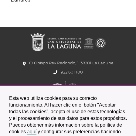
Bañares
C/ Obispo Rey Redondo, 1. 38201 La Laguna
922 601 100
Esta web utiliza cookies para su correcto
funcionamiento. Al hacer clic en el botón "Aceptar
todas las cookies", acepta el uso de estas tecnologías
Icono
Icono
Icono
y el procesamiento de sus datos para estos propósitos.
Icono
Icono
Icono
Puedes obtener más información sobre la política de
circular
circular
circular
de
de
de
cookies
aquí
y configurar sus preferencias haciendo