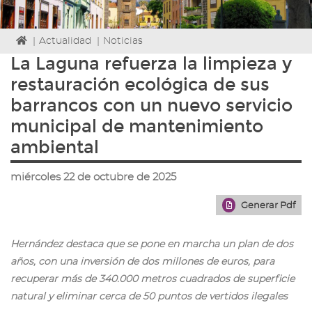
Icono
|
Actualidad
|
Noticias
de
La Laguna refuerza la limpieza y
Home
restauración ecológica de sus
para
ir
barrancos con un nuevo servicio
a
municipal de mantenimiento
la
página
ambiental
de
inicio
miércoles 22 de octubre de 2025
Generar Pdf
Hernández destaca que se pone en marcha un plan de dos
años, con una inversión de dos millones de euros, para
recuperar más de 340.000 metros cuadrados de superficie
natural y eliminar cerca de 50 puntos de vertidos ilegales