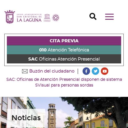
Ir
al
Ir
contenido
a
Ir
Buscador
Mostrar/o
principal
la
al
Ir
navegaci
de
cabecera
pie
al
principal
la
de
de
menú
página
la
la
principal
CITA PREVIA
(alt
página
página
(alt
+
(alt
(alt
+
010
Atención Telefónica
s)
+
+
u)
SAC
Oficinas Atención Presencial
c)
p)
???
???
???
Buzón del ciudadano
key.formatter.head
key.formatter
key.forma
SAC: Oficinas de Atención Presencial disponen de sistema
Ir
Ir
Ir
SVisual para personas sordas
a
a
a
nuestra
nuestra
nuestro
página
página
canal
de
de
de
Facebook
Twitter
Youtube
Noticias