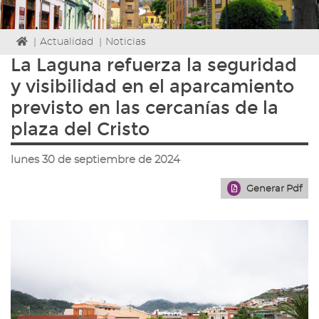
Icono
|
Actualidad
|
Noticias
de
La Laguna refuerza la seguridad
Home
y visibilidad en el aparcamiento
para
ir
previsto en las cercanías de la
a
plaza del Cristo
la
página
de
lunes 30 de septiembre de 2024
inicio
Generar Pdf