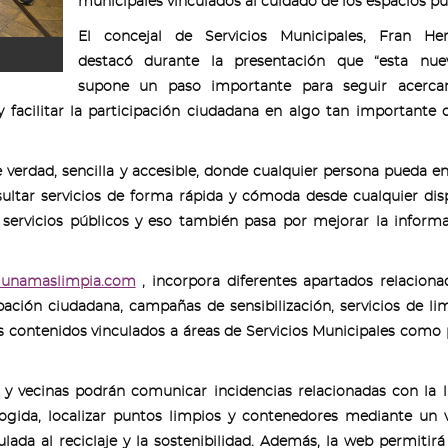
municipales vinculados al cuidado de los espacios pú
El concejal de Servicios Municipales, Fran Her
destacó durante la presentación que “esta nu
supone un paso importante para seguir acerca
 y facilitar la participación ciudadana en algo tan importante
e verdad, sencilla y accesible, donde cualquier persona pueda e
ultar servicios de forma rápida y cómoda desde cualquier disp
 servicios públicos y eso también pasa por mejorar la informa
gunamaslimpia.com
, incorpora diferentes apartados relacion
pación ciudadana, campañas de sensibilización, servicios de li
os contenidos vinculados a áreas de Servicios Municipales como
s y vecinas podrán comunicar incidencias relacionadas con la 
cogida, localizar puntos limpios y contenedores mediante un 
ada al reciclaje y la sostenibilidad. Además, la web permitirá 