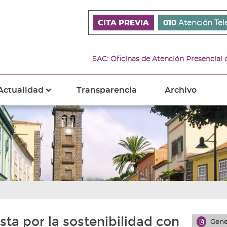
CITA PREVIA
010
Atención Tel
SAC: Oficinas de Atención Presencial
Actualidad
Transparencia
Archivo
???
s???
ader.toggle.subsections???
key.formatter.header.toggle.subsections???
ta por la sostenibilidad con
Gene