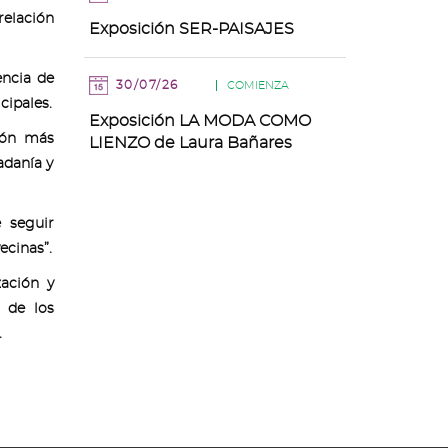
relación
Exposición SER-PAISAJES
encia de
30/07/26
COMIENZA
cipales.
Exposición LA MODA COMO
ión más
LIENZO de Laura Bañares
adanía y
 seguir
ecinas”.
zación y
a de los
.