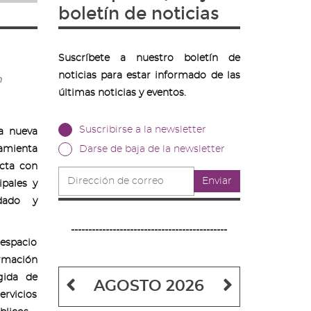
boletín de noticias
Suscríbete a nuestro boletín de
noticias para estar informado de las
n
últimas noticias y eventos.
Suscribirse a la newsletter
la nueva
amienta
Darse de baja de la newsletter
ecta con
Dirección
Enviar
ipales y
de
correo
idado y
---------------------------------------------
espacio
ormación
gida de
Mes
Mes
AGOSTO 2026
ervicios
anterior
siguiente