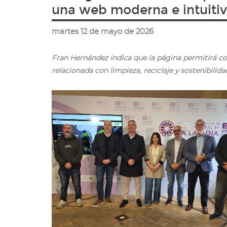
ir
una web moderna e intuiti
a
la
martes 12 de mayo de 2026
página
de
inicio
Fran Hernández indica que la página permitirá co
relacionada con limpieza, reciclaje y sostenibilida