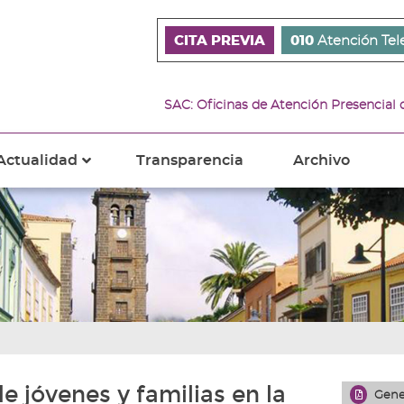
CITA PREVIA
010
Atención Tel
SAC: Oficinas de Atención Presencial
Actualidad
Transparencia
Archivo
???
s???
ader.toggle.subsections???
key.formatter.header.toggle.subsections???
e jóvenes y familias en la
Gene