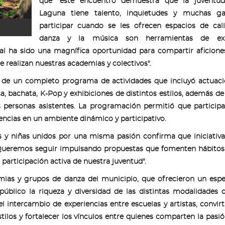
que "este encuentro demuestra que la juventu
Laguna tiene talento, inquietudes y muchas g
participar cuando se les ofrecen espacios de cal
danza y la música son herramientas de exp
ival ha sido una magnífica oportunidad para compartir aficione
 realizan nuestras academias y colectivos".
ar de un completo programa de actividades que incluyó actuac
sa, bachata, K-Pop y exhibiciones de distintos estilos, además de 
as personas asistentes. La programación permitió que particip
encias en un ambiente dinámico y participativo.
ños y niñas unidos por una misma pasión confirma que iniciati
. Queremos seguir impulsando propuestas que fomenten hábitos
a participación activa de nuestra juventud".
mias y grupos de danza del municipio, que ofrecieron un esp
úblico la riqueza y diversidad de las distintas modalidades d
el intercambio de experiencias entre escuelas y artistas, convir
tilos y fortalecer los vínculos entre quienes comparten la pasió