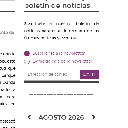
boletín de noticias
Suscríbete a nuestro boletín de
noticias para estar informado de las
punto de
últimas noticias y eventos.
Suscribirse a la newsletter
e con la
opuesta
Darse de baja de la newsletter
ntud que
Dirección
Enviar
l parque
de
correo
la Danza
nario a
---------------------------------------------
io para
rales de
Mes
Mes
AGOSTO 2026
 destacó
anterior
siguiente