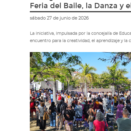
ir
Feria del Baile, la Danza y
a
la
sábado 27 de junio de 2026
página
de
inicio
La iniciativa, impulsada por la concejalía de Educ
encuentro para la creatividad, el aprendizaje y la 