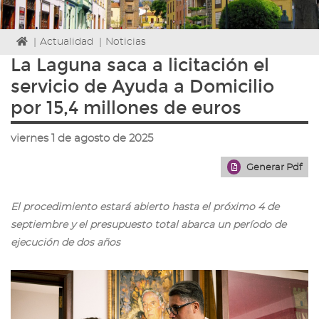
Icono
|
Actualidad
|
Noticias
de
La Laguna saca a licitación el
Home
servicio de Ayuda a Domicilio
para
ir
por 15,4 millones de euros
a
la
viernes 1 de agosto de 2025
página
de
Generar Pdf
inicio
El procedimiento estará abierto hasta el próximo 4 de
septiembre y el presupuesto total abarca un período de
ejecución de dos años