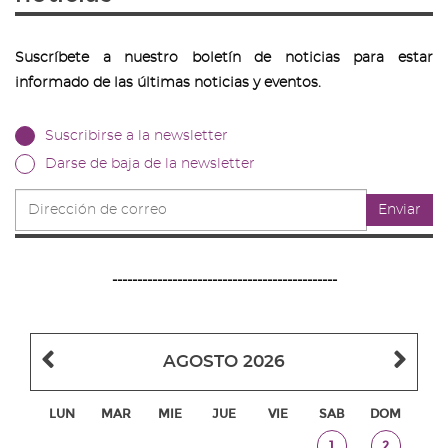
Suscríbete a nuestro boletín de noticias para estar
informado de las últimas noticias y eventos.
Suscribirse a la newsletter
Darse de baja de la newsletter
Dirección
Enviar
de
correo
---------------------------------------------
Mes
Me
AGOSTO 2026
anterior
sig
LUN
MAR
MIE
JUE
VIE
SAB
DOM
Sabado,
Domingo,
1
2