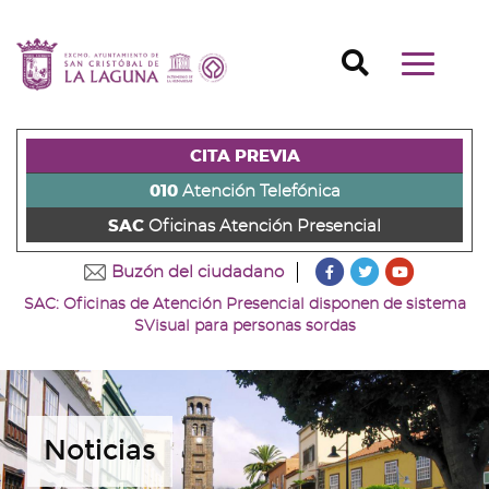
Ir
al
Ir
contenido
a
Ir
Buscador
Mostrar/o
principal
la
al
Ir
navegaci
de
cabecera
pie
al
principal
la
de
de
menú
página
la
la
principal
CITA PREVIA
(alt
página
página
(alt
+
(alt
(alt
+
010
Atención Telefónica
s)
+
+
u)
SAC
Oficinas Atención Presencial
c)
p)
???
???
???
Buzón del ciudadano
key.formatter.head
key.formatter
key.forma
SAC: Oficinas de Atención Presencial disponen de sistema
Ir
Ir
Ir
SVisual para personas sordas
a
a
a
nuestra
nuestra
nuestro
página
página
canal
de
de
de
Facebook
Twitter
Youtube
Noticias