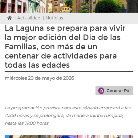
Icono
|
Actualidad
|
Noticias
de
La Laguna se prepara para vivir
Home
la mejor edición del Día de las
para
ir
Familias, con más de un
a
centenar de actividades para
la
página
todas las edades
de
inicio
miércoles 20 de mayo de 2026
Generar Pdf
La programación prevista para este sábado arrancará a las
10:00 horas y se prolongará, de manera ininterrumpida,
hasta las 19:00 horas