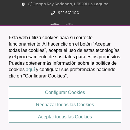
C/ Obispo Rey Redondo, 1. 38201 La Laguna
922 601 100
Esta web utiliza cookies para su correcto
funcionamiento. Al hacer clic en el botón "Aceptar
todas las cookies", acepta el uso de estas tecnologías
Icono
Icono
Icono
y el procesamiento de sus datos para estos propósitos.
Icono
Icono
Icono
Puedes obtener más información sobre la política de
circular
circular
circular
de
de
de
cookies
aquí
y configurar sus preferencias haciendo
clic en "Configurar Cookies".
facebook
twitter
youtube
2026 © Excmo. Ayuntamiento de San Cristóbal de La Laguna
Configurar Cookies
Condiciones de uso
Política de Privacidad
Rechazar todas las Cookies
Mapa web
|
Aceptar todas las Cookies
Política de cookies