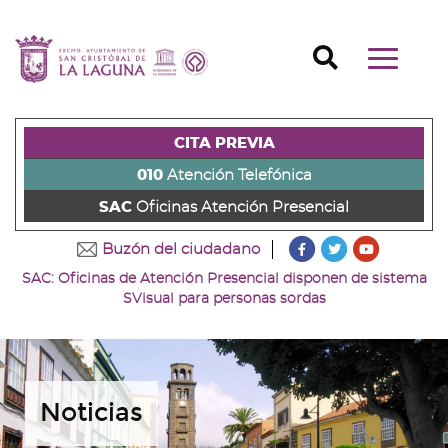
Ir
al
Ir
contenido
a
Ir
Buscador
Mostrar/o
principal
la
al
Ir
navegaci
de
cabecera
pie
al
principal
la
de
de
menú
página
la
la
principal
CITA PREVIA
(alt
página
página
(alt
+
(alt
(alt
+
010
Atención Telefónica
s)
+
+
u)
SAC
Oficinas Atención Presencial
c)
p)
???
???
???
Buzón del ciudadano
key.formatter.head
key.formatter
key.forma
SAC: Oficinas de Atención Presencial disponen de sistema
Ir
Ir
Ir
SVisual para personas sordas
a
a
a
nuestra
nuestra
nuestro
página
página
canal
de
de
de
Facebook
Twitter
Youtube
Noticias