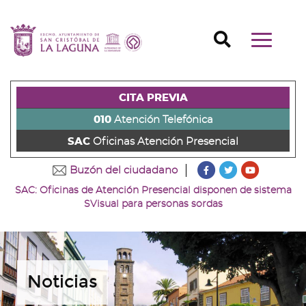
Ir
al
Ir
contenido
a
Ir
Buscador
Mostrar/o
principal
la
al
Ir
navegaci
de
cabecera
pie
al
principal
la
de
de
menú
página
la
la
principal
CITA PREVIA
(alt
página
página
(alt
+
(alt
(alt
+
010
Atención Telefónica
s)
+
+
u)
SAC
Oficinas Atención Presencial
c)
p)
???
???
???
Buzón del ciudadano
key.formatter.head
key.formatter
key.forma
SAC: Oficinas de Atención Presencial disponen de sistema
Ir
Ir
Ir
SVisual para personas sordas
a
a
a
nuestra
nuestra
nuestro
página
página
canal
de
de
de
Facebook
Twitter
Youtube
Noticias