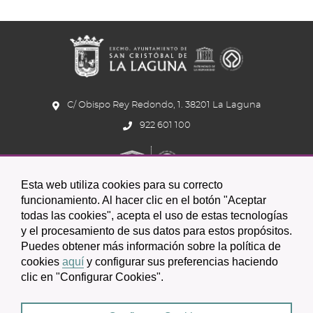
C/ Obispo Rey Redondo, 1. 38201 La Laguna
922 601 100
Esta web utiliza cookies para su correcto
funcionamiento. Al hacer clic en el botón "Aceptar
todas las cookies", acepta el uso de estas tecnologías
y el procesamiento de sus datos para estos propósitos.
Icono
Icono
Icono
Icono
Icono
Icono
Puedes obtener más información sobre la política de
circular
circular
circular
de
de
de
cookies
aquí
y configurar sus preferencias haciendo
clic en "Configurar Cookies".
facebook
twitter
youtube
2026 © Excmo. Ayuntamiento de San Cristóbal de La Laguna