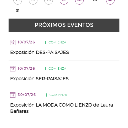
Agosto
Agosto
Agosto
Agosto
Agosto
Agosto
Agosto
de
de
de
de
de
de
de
24
25
26
27
28
29
30
Lunes,
31
Agosto
Agosto
Agosto
Agosto
Agosto
Agosto
Agosto
de
de
de
de
de
de
de
31
PRÓXIMOS EVENTOS
Agosto
Agosto
Agosto
Agosto
Agosto
Agosto
Agosto
de
Agosto
10/07/26
COMIENZA
Exposición DES-PAISAJES
10/07/26
COMIENZA
Exposición SER-PAISAJES
30/07/26
COMIENZA
Exposición LA MODA COMO LIENZO de Laura
Bañares