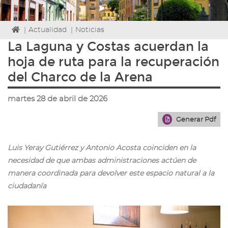
Icono
|
Actualidad
|
Noticias
de
La Laguna y Costas acuerdan la
Home
hoja de ruta para la recuperación
para
ir
del Charco de la Arena
a
la
martes 28 de abril de 2026
página
de
Generar Pdf
inicio
Luis Yeray Gutiérrez y Antonio Acosta coinciden en la
necesidad de que ambas administraciones actúen de
manera coordinada para devolver este espacio natural a la
ciudadanía