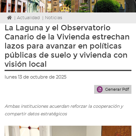
Icono
|
Actualidad
|
Noticias
de
La Laguna y el Observatorio
Home
Canario de la Vivienda estrechan
para
ir
lazos para avanzar en políticas
a
públicas de suelo y vivienda con
la
página
visión local
de
inicio
lunes 13 de octubre de 2025
Generar Pdf
Ambas instituciones acuerdan reforzar la cooperación y
compartir datos estratégicos