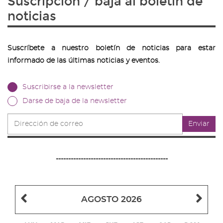
Suscripción / baja al boletín de
noticias
Suscríbete a nuestro boletín de noticias para estar
informado de las últimas noticias y eventos.
Suscribirse a la newsletter
Darse de baja de la newsletter
Dirección
Enviar
de
correo
---------------------------------------------
Mes
Me
AGOSTO 2026
anterior
sig