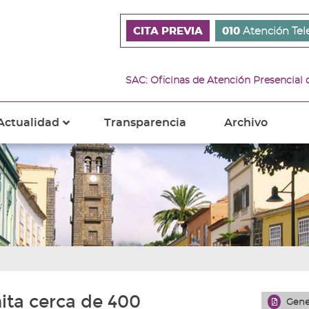
CITA PREVIA
010
Atención Tel
SAC: Oficinas de Atención Presencial
Actualidad
Transparencia
Archivo
???
s???
ader.toggle.subsections???
key.formatter.header.toggle.subsections???
ita cerca de 400
Gene