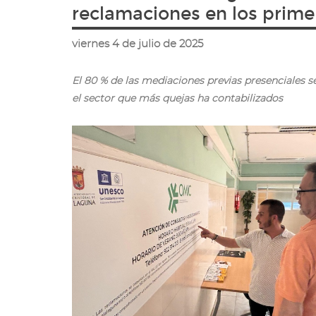
ir
reclamaciones en los prime
a
la
viernes 4 de julio de 2025
página
de
inicio
El 80 % de las mediaciones previas presenciales s
el sector que más quejas ha contabilizados