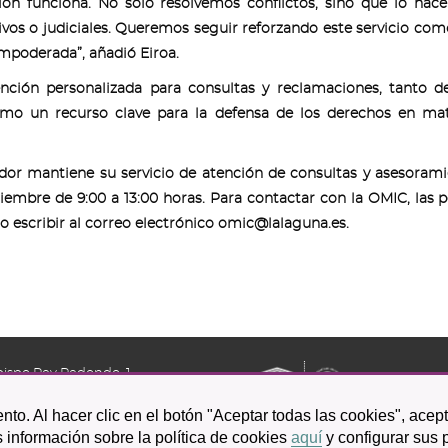
ión funciona. No solo resolvemos conflictos, sino que lo ha
ivos o judiciales. Queremos seguir reforzando este servicio co
mpoderada”, añadió Eiroa.
ción personalizada para consultas y reclamaciones, tanto d
omo un recurso clave para la defensa de los derechos en mat
dor mantiene su servicio de atención de consultas y asesoram
tiembre de 9:00 a 13:00 horas. Para contactar con la OMIC, las 
 o escribir al correo electrónico omic@lalaguna.es.
bispo Rey Redondo, 1.
a Laguna
nto. Al hacer clic en el botón "Aceptar todas las cookies", acep
601 100
 información sobre la política de cookies
aquí
y configurar sus 