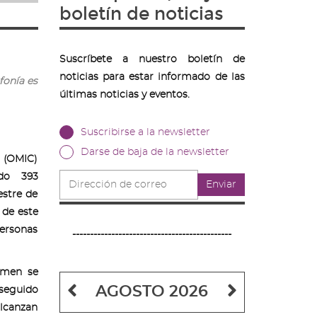
boletín de noticias
Suscríbete a nuestro boletín de
noticias para estar informado de las
fonía es
últimas noticias y eventos.
Suscribirse a la newsletter
Darse de baja de la newsletter
r (OMIC)
Dirección
do 393
Enviar
de
estre de
correo
 de este
personas
---------------------------------------------
lumen se
Mes
Mes
AGOSTO 2026
 seguido
anterior
siguiente
alcanzan