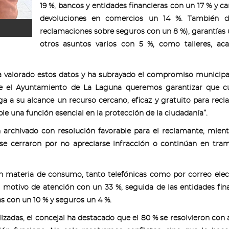
19 %, bancos y entidades financieras con un 17 % y c
devoluciones en comercios un 14 %. También d
reclamaciones sobre seguros con un 8 %), garantías 
otros asuntos varios con 5 %, como talleres, aca
ha valorado estos datos y ha subrayado el compromiso municipa
e el Ayuntamiento de La Laguna queremos garantizar que cu
a a su alcance un recurso cercano, eficaz y gratuito para recl
e una función esencial en la protección de la ciudadanía”.
n archivado con resolución favorable para el reclamante, mien
e cerraron por no apreciarse infracción o continúan en tram
en materia de consumo, tanto telefónicas como por correo elec
 motivo de atención con un 33 %, seguida de las entidades fin
as con un 10 % y seguros un 4 %.
lizadas, el concejal ha destacado que el 80 % se resolvieron con