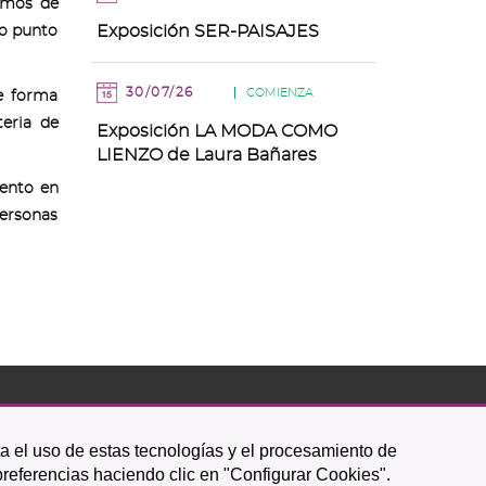
cemos de
Exposición SER-PAISAJES
mo punto
30/07/26
COMIENZA
e forma
eria de
Exposición LA MODA COMO
LIENZO de Laura Bañares
iento en
personas
Icono
Icono
Icono
Icono
Icono
Icono
ta el uso de estas tecnologías y el procesamiento de
circular
circular
circular
de
de
de
preferencias haciendo clic en "Configurar Cookies".