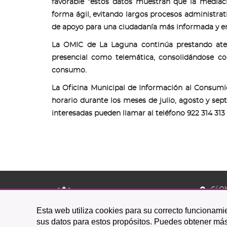
favorable “estos datos muestran que la mediac
forma ágil, evitando largos procesos administrat
de apoyo para una ciudadanía más informada y e
La OMIC de La Laguna continúa prestando aten
presencial como telemática, consolidándose c
consumo.
La Oficina Municipal de Información al Consumi
horario durante los meses de julio, agosto y sep
interesadas pueden llamar al teléfono 922 314 313
C/ O
38201 L
Esta web utiliza cookies para su correcto funcionamie
922 
sus datos para estos propósitos. Puedes obtener más