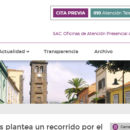
CITA PREVIA
010
Atención Tel
SAC: Oficinas de Atención Presencial
Actualidad
Transparencia
Archivo
???
s???
ader.toggle.subsections???
key.formatter.header.toggle.subsections???
 plantea un recorrido por el
Gene