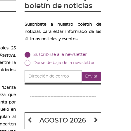
boletín de noticias
Suscríbete a nuestro boletín de
noticias para estar informado de las
últimas noticias y eventos.
oles, 25
Suscribirse a la newsletter
Pastora
.
entre la
Darse de baja de la newsletter
cuidados
Dirección
Enviar
de
correo
l ‘Danza
ieza que
---------------------------------------------
enta por
uelo en
guían al
Mes
Mes
AGOSTO 2026
mparten
anterior
siguiente