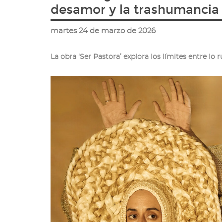
ir
desamor y la trashumancia 
a
la
martes 24 de marzo de 2026
página
de
inicio
La obra ‘Ser Pastora’ explora los límites entre lo ru