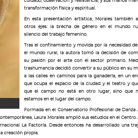
cuidado, observación y resistencia, y sus manos ma
transformación física y espiritual.
En esta presentación artística, Morales también a
otros ejes: la brecha de género en el mundo rur
silencio del trabajo femenino.
Tras el confinamiento y movida por la necesidad de 
el mundo rural, la autora tomó la decisión de co
su pasión por el arte con el sector primario. Med
trashumancia decidió convertir a su público en su 
a las calles en caminos para la ganadería, en un e
que ocupa el espacio de la ciudad y el teatro y que
que el campo no está en otro lugar, sino que n
estamos en el lugar del campo.
Formada en el Conservatorio Profesional de Danza
a contemporánea, Laura Morales amplió sus estudios en el Centro
nacional La Factoría. Desde entonces ha desarrollado una tra
la creación propia.