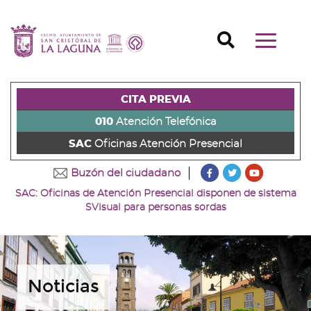
Ir
al
Ir
contenido
a
Ir
Buscador
Mostrar/o
principal
la
al
Ir
navegaci
de
cabecera
pie
al
principal
la
de
de
menú
página
la
la
principal
CITA PREVIA
(alt
página
página
(alt
+
(alt
(alt
+
010
Atención Telefónica
s)
+
+
u)
SAC
Oficinas Atención Presencial
c)
p)
???
???
???
Buzón del ciudadano
key.formatter.head
key.formatter
key.forma
SAC: Oficinas de Atención Presencial disponen de sistema
Ir
Ir
Ir
SVisual para personas sordas
a
a
a
nuestra
nuestra
nuestro
página
página
canal
de
de
de
Facebook
Twitter
Youtube
Noticias