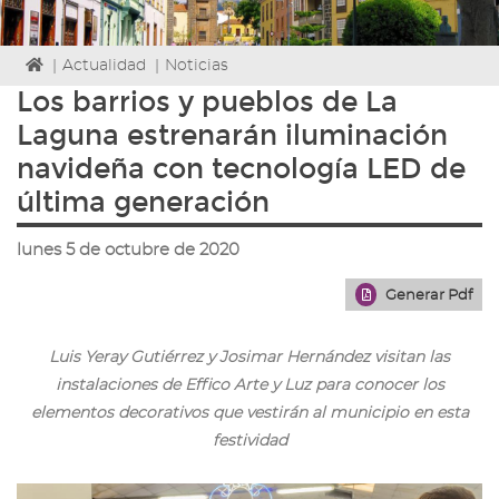
Icono
|
Actualidad
|
Noticias
de
Los barrios y pueblos de La
Home
Laguna estrenarán iluminación
para
ir
navideña con tecnología LED de
a
última generación
la
página
de
lunes 5 de octubre de 2020
inicio
Generar Pdf
Luis Yeray Gutiérrez y Josimar Hernández visitan las
instalaciones de Effico Arte y Luz para conocer los
elementos decorativos que vestirán al municipio en esta
festividad