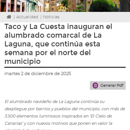
Icono
|
Actualidad
|
Noticias
de
Taco y La Cuesta inauguran el
Home
alumbrado comarcal de La
para
ir
Laguna, que continúa esta
a
semana por el norte del
la
página
municipio
de
inicio
martes 2 de diciembre de 2025
Generar Pdf
El alumbrado navideño de La Laguna continúa su
despliegue por barrios y pueblos del municipio, con más de
3.500 elementos luminosos inspirados en ‘El Cielo de
Canarias’ y con nuevos motivos que ponen en valor la