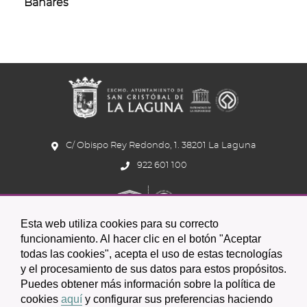
Bañares
C/ Obispo Rey Redondo, 1. 38201 La Laguna
922 601 100
Esta web utiliza cookies para su correcto
funcionamiento. Al hacer clic en el botón "Aceptar
todas las cookies", acepta el uso de estas tecnologías
y el procesamiento de sus datos para estos propósitos.
Icono
Icono
Icono
Icono
Icono
Icono
Puedes obtener más información sobre la política de
circular
circular
circular
de
de
de
cookies
aquí
y configurar sus preferencias haciendo