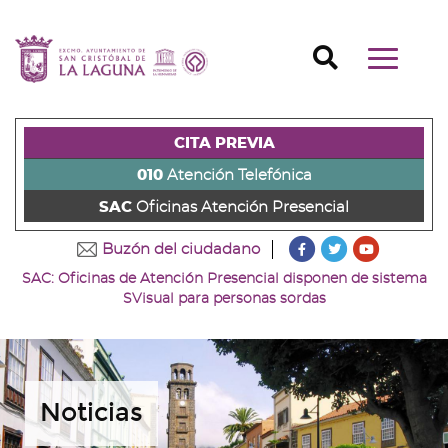
Ir
al
Ir
contenido
a
Ir
Buscador
Mostrar/o
principal
la
al
Ir
navegaci
de
cabecera
pie
al
principal
la
de
de
menú
página
la
la
principal
CITA PREVIA
(alt
página
página
(alt
+
(alt
(alt
+
010
Atención Telefónica
s)
+
+
u)
SAC
Oficinas Atención Presencial
c)
p)
???
???
???
Buzón del ciudadano
key.formatter.head
key.formatter
key.forma
SAC: Oficinas de Atención Presencial disponen de sistema
Ir
Ir
Ir
SVisual para personas sordas
a
a
a
nuestra
nuestra
nuestro
página
página
canal
de
de
de
Facebook
Twitter
Youtube
Noticias