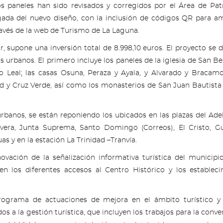
s paneles han sido revisados y corregidos por el Área de Pa
gada del nuevo diseño, con la inclusión de códigos QR para am
avés de la web de Turismo de La Laguna.
r, supone una inversión total de 8.998,10 euros. El proyecto se d
 urbanos. El primero incluye los paneles de la iglesia de San Ben
o Leal; las casas Osuna, Peraza y Ayala, y Alvarado y Bracamo
dad y Cruz Verde, así como los monasterios de San Juan Bautista
rbanos, se están reponiendo los ubicados en las plazas del Ade
ivera, Junta Suprema, Santo Domingo (Correos), El Cristo, G
s y en la estación La Trinidad –Tranvía.
ación de la señalización informativa turística del municipi
 en los diferentes accesos al Centro Histórico y los establec
ograma de actuaciones de mejora en el ámbito turístico y 
os a la gestión turística, que incluyen los trabajos para la conve