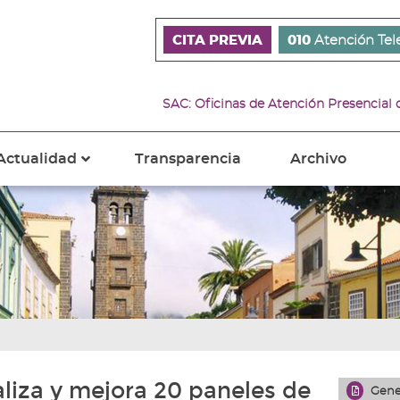
CITA PREVIA
010
Atención Tel
SAC: Oficinas de Atención Presencial
Actualidad
Transparencia
Archivo
???
s???
ader.toggle.subsections???
key.formatter.header.toggle.subsections???
liza y mejora 20 paneles de
Gene