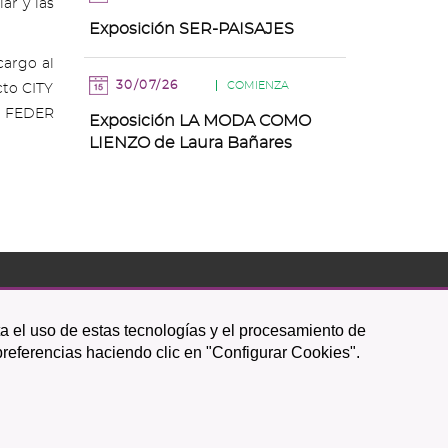
ar y las
Exposición SER-PAISAJES
cargo al
30/07/26
COMIENZA
cto CITY
el FEDER
Exposición LA MODA COMO
LIENZO de Laura Bañares
Icono
Icono
Icono
Icono
Icono
Icono
ta el uso de estas tecnologías y el procesamiento de
circular
circular
circular
de
de
de
preferencias haciendo clic en "Configurar Cookies".
facebook
twitter
youtube
Política de Privacidad
|
Mapa web
|
Política de cookies