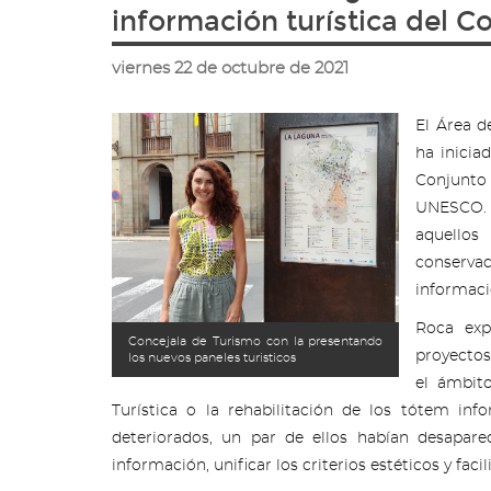
ir
información turística del C
a
la
viernes 22 de octubre de 2021
página
de
inicio
El Área d
ha inicia
Conjunto 
UNESCO. 
aquellos
conservac
informaci
Roca exp
Concejala de Turismo con la presentando
proyectos
los nuevos paneles turisticos
el ámbito
Turística o la rehabilitación de los tótem in
deteriorados, un par de ellos habían desaparec
información, unificar los criterios estéticos y fac