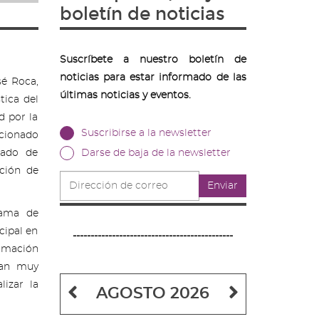
boletín de noticias
Suscríbete a nuestro boletín de
noticias para estar informado de las
sé Roca,
últimas noticias y eventos.
tica del
d por la
Suscribirse a la newsletter
cionado
tado de
Darse de baja de la newsletter
ación de
Dirección
Enviar
de
correo
rama de
cipal en
---------------------------------------------
ormación
aban muy
lizar la
Mes
Mes
AGOSTO 2026
anterior
siguiente