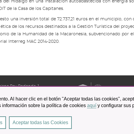
ta del Hidalgo en una instalación autoabastecida con energía sol
OIT de la Casa de los Capitanes.
sto una inversión total de 72.737,21 euros en el municipio, con 
tica de los recursos destinados a la Gestión Turística del proye
monio de la Humanidad de la Macaronesia, subvencionado por 
rial Interreg MAC 2014-2020.
bispo Rey Redondo, 1.
a Laguna
nto. Al hacer clic en el botón "Aceptar todas las cookies", acep
601 100
 información sobre la política de cookies
aquí
y configurar sus 
es
Aceptar todas las Cookies
Laguna
|
Condiciones de uso
|
Accesibilidad
|
Protección de datos
|