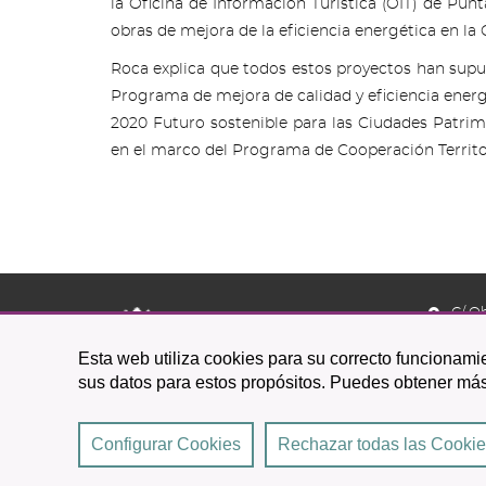
la Oficina de Información Turística (OIT) de Pun
obras de mejora de la eficiencia energética en la 
Roca explica que todos estos proyectos han supue
Programa de mejora de calidad y eficiencia energé
2020 Futuro sostenible para las Ciudades Patri
en el marco del Programa de Cooperación Territo
C/ O
38201 L
Esta web utiliza cookies para su correcto funcionamie
922 
sus datos para estos propósitos. Puedes obtener más
Configurar Cookies
Rechazar todas las Cooki
2026 © Excmo. Ayuntamiento de San Cristóbal de La 