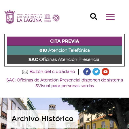
Ir
al
Ir
contenido
a
Ir
Buscador
Mostrar/o
principal
la
al
Ir
navegaci
de
cabecera
pie
al
principal
la
de
de
menú
página
la
la
principal
CITA PREVIA
(alt
página
página
(alt
+
(alt
(alt
+
010
Atención Telefónica
s)
+
+
u)
SAC
Oficinas Atención Presencial
c)
p)
???
???
???
Buzón del ciudadano
key.formatter.head
key.formatter
key.forma
SAC: Oficinas de Atención Presencial disponen de sistema
Ir
Ir
Ir
SVisual para personas sordas
a
a
a
nuestra
nuestra
nuestro
página
página
canal
de
de
de
Facebook
Twitter
Youtube
Archivo Histórico