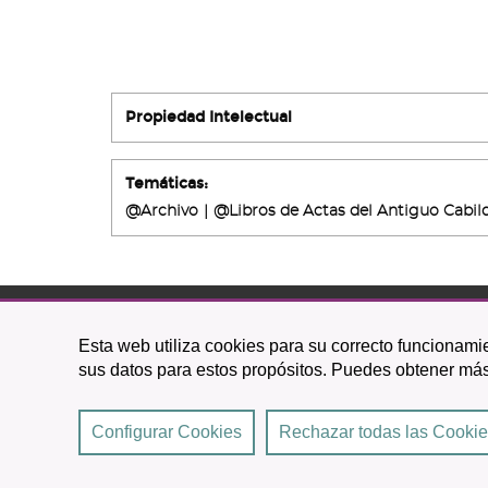
Propiedad Intelectual
Temáticas:
@Archivo
@Libros de Actas del Antiguo Cabildo
C/ O
Esta web utiliza cookies para su correcto funcionamie
38201 L
sus datos para estos propósitos. Puedes obtener más
922 
Configurar Cookies
Rechazar todas las Cooki
2026 © Excmo. Ayuntamiento de San Cristóbal de La 