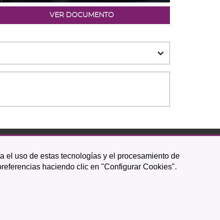
VER DOCUMENTO
ta el uso de estas tecnologías y el procesamiento de
Icono
Icono
Icono
Icono
Icono
Icono
preferencias haciendo clic en "Configurar Cookies".
circular
circular
circular
de
de
de
facebook
twitter
youtube
Política de Privacidad
|
Mapa web
|
Política de cookies