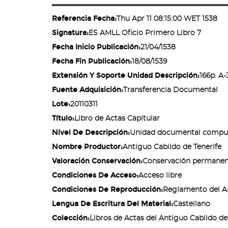
ir
a
Referencia Fecha:
Thu Apr 11 08:15:00 WET 1538
la
Signatura:
ES AMLL Oficio Primero Libro 7
página
de
Fecha Inicio Publicación:
21/04/1538
inicio
Fecha Fin Publicación:
18/08/1539
Extensión Y Soporte Unidad Descripción:
166p. A-
Fuente Adquisición:
Transferencia Documental
Lote:
20110311
Título:
Libro de Actas Capitular
Nivel De Descripción:
Unidad documental compu
Nombre Productor:
Antiguo Cabildo de Tenerife
Valoración Conservación:
Conservación permanen
Condiciones De Acceso:
Acceso libre
Condiciones De Reproducción:
Reglamento del Ar
Lengua De Escritura Del Material:
Castellano
Colección:
Libros de Actas del Antiguo Cabildo de l