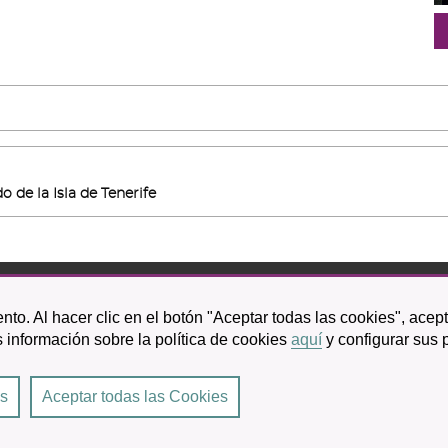
 de la Isla de Tenerife
bispo Rey Redondo, 1.
nto. Al hacer clic en el botón "Aceptar todas las cookies", acep
a Laguna
 información sobre la política de cookies
aquí
y configurar sus 
601 100
es
Aceptar todas las Cookies
Laguna
|
Condiciones de uso
|
Accesibilidad
|
Protección de datos
|