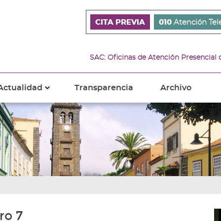
CITA PREVIA
010
Atención Tel
SAC: Oficinas de Atención Presencial
Actualidad
Transparencia
Archivo
???
s???
ader.toggle.subsections???
key.formatter.header.toggle.subsections???
ro 7