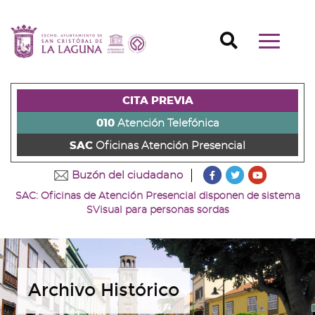
Ir
al
Ir
contenido
a
Ir
Buscador
Mostrar/o
principal
la
al
Ir
navegaci
de
cabecera
pie
al
principal
la
de
de
menú
página
la
la
principal
CITA PREVIA
(alt
página
página
(alt
+
(alt
(alt
+
010
Atención Telefónica
s)
+
+
u)
SAC
Oficinas Atención Presencial
c)
p)
???
???
???
Buzón del ciudadano
key.formatter.head
key.formatter
key.forma
SAC: Oficinas de Atención Presencial disponen de sistema
Ir
Ir
Ir
SVisual para personas sordas
a
a
a
nuestra
nuestra
nuestro
página
página
canal
de
de
de
Facebook
Twitter
Youtube
Archivo Histórico