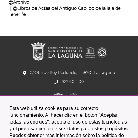
@Archivo
@Libros de Actas del Antiguo Cabildo de la Isla de
Tenerife
C/ Obispo Rey Redondo, 1. 38201 La Laguna
922 601 100
Esta web utiliza cookies para su correcto
funcionamiento. Al hacer clic en el botón "Aceptar
todas las cookies", acepta el uso de estas tecnologías
Icono
Icono
Icono
y el procesamiento de sus datos para estos propósitos.
Icono
Icono
Icono
Puedes obtener más información sobre la política de