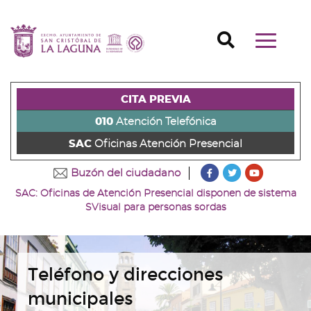
Ir
al
Ir
contenido
a
Ir
Buscador
Mostrar/o
principal
la
al
Ir
navegaci
de
cabecera
pie
al
principal
la
de
de
menú
página
la
la
principal
CITA PREVIA
(alt
página
página
(alt
+
(alt
(alt
+
010
Atención Telefónica
s)
+
+
u)
SAC
Oficinas Atención Presencial
c)
p)
???
???
???
Buzón del ciudadano
key.formatter.head
key.formatter
key.forma
SAC: Oficinas de Atención Presencial disponen de sistema
Ir
Ir
Ir
SVisual para personas sordas
a
a
a
nuestra
nuestra
nuestro
página
página
canal
de
de
de
Facebook
Twitter
Youtube
Teléfono y direcciones
municipales