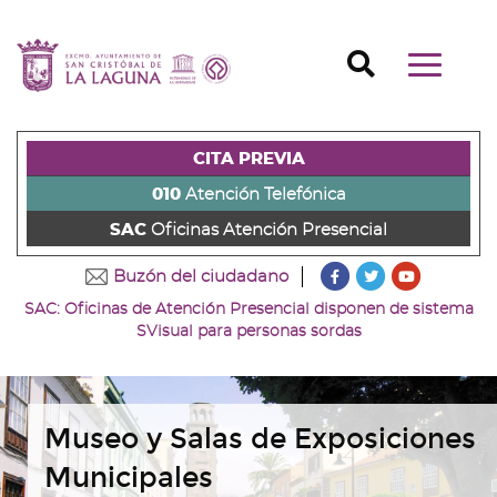
Ir
al
Ir
contenido
a
Ir
Buscador
Mostrar/o
principal
la
al
Ir
navegaci
de
cabecera
pie
al
principal
la
de
de
menú
página
la
la
principal
CITA PREVIA
(alt
página
página
(alt
+
(alt
(alt
+
010
Atención Telefónica
s)
+
+
u)
SAC
Oficinas Atención Presencial
c)
p)
???
???
???
Buzón del ciudadano
key.formatter.head
key.formatter
key.forma
SAC: Oficinas de Atención Presencial disponen de sistema
Ir
Ir
Ir
SVisual para personas sordas
a
a
a
nuestra
nuestra
nuestro
página
página
canal
de
de
de
Facebook
Twitter
Youtube
Museo y Salas de Exposiciones
Municipales