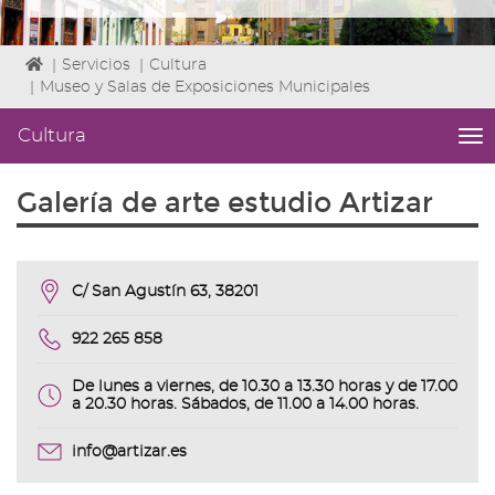
Icono
|
Servicios
|
Cultura
de
|
Museo y Salas de Exposiciones Municipales
Home
para
Cultura
me
ir
titl
a
Me
Galería de arte estudio Artizar
la
lat
página
|
de
Niv
inicio
ini
C/ San Agustín 63, 38201
2
Fin
2
922 265 858
|
nav
De lunes a viernes, de 10.30 a 13.30 horas y de 17.00
Cul
a 20.30 horas. Sábados, de 11.00 a 14.00 horas.
info@artizar.es