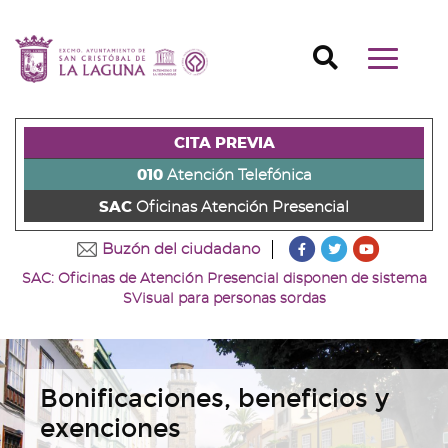
Ir
al
Ir
contenido
a
Ir
Buscador
Mostrar/o
principal
la
al
Ir
navegaci
de
cabecera
pie
al
principal
la
de
de
menú
página
la
la
principal
CITA PREVIA
(alt
página
página
(alt
+
(alt
(alt
+
010
Atención Telefónica
s)
+
+
u)
SAC
Oficinas Atención Presencial
c)
p)
???
???
???
Buzón del ciudadano
key.formatter.head
key.formatter
key.forma
SAC: Oficinas de Atención Presencial disponen de sistema
Ir
Ir
Ir
SVisual para personas sordas
a
a
a
nuestra
nuestra
nuestro
página
página
canal
de
de
de
Facebook
Twitter
Youtube
Bonificaciones, beneficios y
exenciones