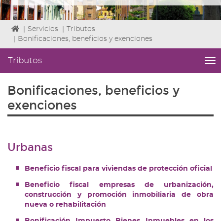
Icono
|
Servicios
|
Tributos
de
|
Bonificaciones, beneficios y exenciones
Home
para
Tributos
me
ir
titl
a
Me
Bonificaciones, beneficios y
la
lat
página
|
exenciones
de
Niv
inicio
ini
2
Fin
Urbanas
2
|
Beneficio fiscal para viviendas de protección oficial
nav
Tri
Beneficio fiscal empresas de urbanización,
construcción y promoción inmobiliaria de obra
nueva o rehabilitación
Bonificación Impuesto Bienes Inmuebles en los