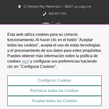
C/ Obispo Rey Redondo, 1. 38201 La Laguna
922 601 100
Esta web utiliza cookies para su correcto
funcionamiento. Al hacer clic en el botón "Aceptar
todas las cookies", acepta el uso de estas tecnologías
y el procesamiento de sus datos para estos propósitos.
Icono
Icono
Icono
Icono
Icono
Icono
Puedes obtener más información sobre la política de
circular
circular
circular
de
de
de
cookies
aquí
y configurar sus preferencias haciendo
clic en "Configurar Cookies".
facebook
twitter
youtube
2026 © Excmo. Ayuntamiento de San Cristóbal de La Laguna
Configurar Cookies
Condiciones de uso
Política de Privacidad
Rechazar todas las Cookies
Mapa web
|
Aceptar todas las Cookies
Política de cookies