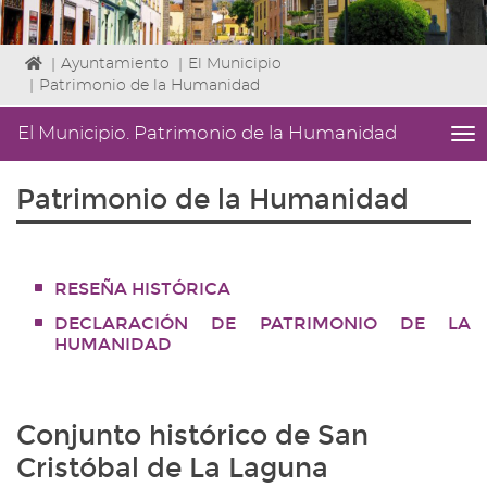
Icono
|
Ayuntamiento
|
El Municipio
de
|
Patrimonio de la Humanidad
Home
para
El Municipio. Patrimonio de la Humanidad
me
ir
titl
a
Me
Patrimonio de la Humanidad
la
lat
página
|
de
Niv
inicio
ini
RESEÑA HISTÓRICA
2
Fin
DECLARACIÓN DE PATRIMONIO DE LA
2
HUMANIDAD
|
nav
El
Mun
Conjunto histórico de San
Pa
Cristóbal de La Laguna
de
la