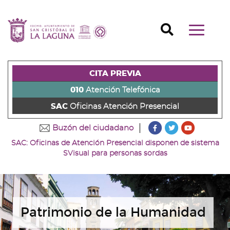
Ir
al
Ir
contenido
a
Ir
Buscador
Mostrar/o
principal
la
al
Ir
navegaci
de
cabecera
pie
al
principal
la
de
de
menú
página
la
la
principal
CITA PREVIA
(alt
página
página
(alt
+
(alt
(alt
+
010
Atención Telefónica
s)
+
+
u)
SAC
Oficinas Atención Presencial
c)
p)
???
???
???
Buzón del ciudadano
key.formatter.head
key.formatter
key.forma
SAC: Oficinas de Atención Presencial disponen de sistema
Ir
Ir
Ir
SVisual para personas sordas
a
a
a
nuestra
nuestra
nuestro
página
página
canal
de
de
de
Facebook
Twitter
Youtube
Patrimonio de la Humanidad