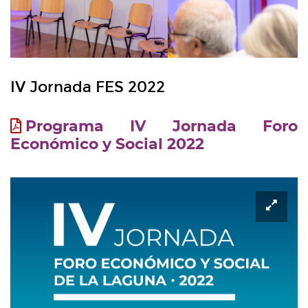
la
IV Jornada FES 2022
Programa IV Jornada Foro
Económico y Social 2022
Ampl
imag
-
Carte
IV
Jorn