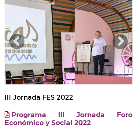
Anterior
??
la
III Jornada FES 2022
Programa III Jornada Foro
Económico y Social 2022