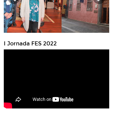
Anterior
??
la
I Jornada FES 2022