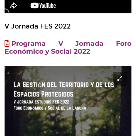
V Jornada FES 2022
Programa V Jornada Foro
Económico y Social 2022
Ampl
imag
-
Post
FES
V
2022