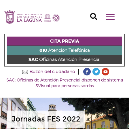
Ir
al
Ir
contenido
a
Ir
Buscador
Mostrar/o
principal
la
al
Ir
navegaci
de
cabecera
pie
al
principal
la
de
de
menú
página
la
la
principal
CITA PREVIA
(alt
página
página
(alt
+
(alt
(alt
+
010
Atención Telefónica
s)
+
+
u)
SAC
Oficinas Atención Presencial
c)
p)
???
???
???
Buzón del ciudadano
key.formatter.head
key.formatter
key.forma
SAC: Oficinas de Atención Presencial disponen de sistema
Ir
Ir
Ir
SVisual para personas sordas
a
a
a
nuestra
nuestra
nuestro
página
página
canal
de
de
de
Facebook
Twitter
Youtube
Jornadas FES 2022