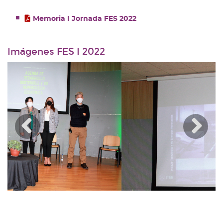
Memoria I Jornada FES 2022
Imágenes FES I 2022
Anterior
??