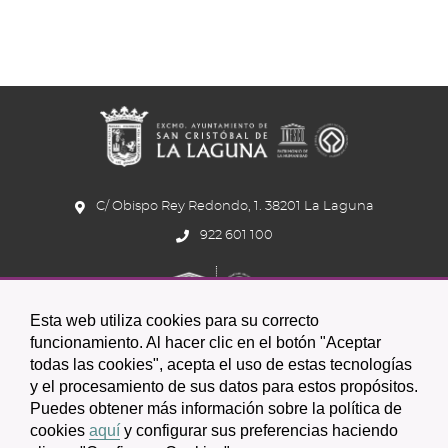
C/ Obispo Rey Redondo, 1. 38201 La Laguna
922 601 100
Esta web utiliza cookies para su correcto
funcionamiento. Al hacer clic en el botón "Aceptar
todas las cookies", acepta el uso de estas tecnologías
y el procesamiento de sus datos para estos propósitos.
Icono
Icono
Icono
Icono
Icono
Icono
Puedes obtener más información sobre la política de
circular
circular
circular
de
de
de
cookies
aquí
y configurar sus preferencias haciendo