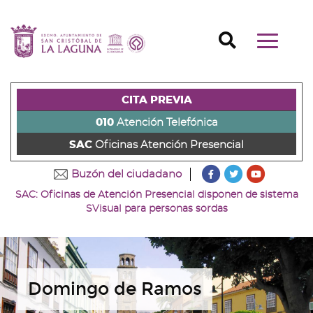
Ir
al
Ir
contenido
a
Ir
Buscador
Mostrar/o
principal
la
al
Ir
navegaci
de
cabecera
pie
al
principal
la
de
de
menú
página
la
la
principal
CITA PREVIA
(alt
página
página
(alt
+
(alt
(alt
+
010
Atención Telefónica
s)
+
+
u)
SAC
Oficinas Atención Presencial
c)
p)
???
???
???
Buzón del ciudadano
key.formatter.head
key.formatter
key.forma
SAC: Oficinas de Atención Presencial disponen de sistema
Ir
Ir
Ir
SVisual para personas sordas
a
a
a
nuestra
nuestra
nuestro
página
página
canal
de
de
de
Facebook
Twitter
Youtube
Domingo de Ramos