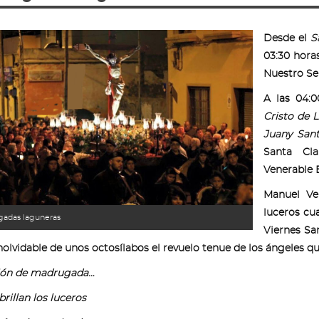
Desde el
Sa
03:30 hora
Nuestro Se
A las 04:
Cristo de L
Juany San
Santa Cla
Venerable E
Manuel Ve
luceros cu
adas laguneras
Viernes Sa
inolvidable de unos octosílabos el revuelo tenue de los ángeles qu
ión de madrugada…
rillan los luceros