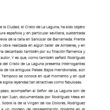
la Ciudad, el Cristo de La Laguna, ha sido objeto
a española y en particular sevillana, sustentada
evia de la talla en Sanlúcar de Barrameda. Frente
obra realizada en algún taller de Amberes; y en
ha decantado también por su filiación flamenca y
u autor. Y es que, como también señaló Rodríguez
ria del Cristo de La Laguna presenta interrogantes
ia de los antiguos Países Bajos meridionales, aún
ho. Tampoco se conoce en qué momento y en qué
ce siglos leyendas tan atractivas como fabulosas.
o paso, acompañan al Señor de La Laguna son de
 de san Juan, documentada por Rodríguez Mesa en
. Sobre la de la Virgen de los Dolores, Rodríguez
 a un modelo de representación doliente en el