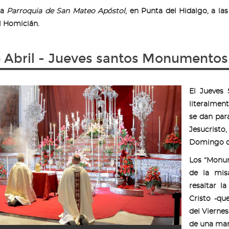
la
Parroquia de San Mateo Apóstol
, en Punta del Hidalgo, a la
l Homicián.
 Abril - Jueves santos Monumentos
El Jueves 
literalment
se dan par
Jesucristo
Domingo de
Los “Monum
de la mis
resaltar l
Cristo -qu
del Vierne
de una man