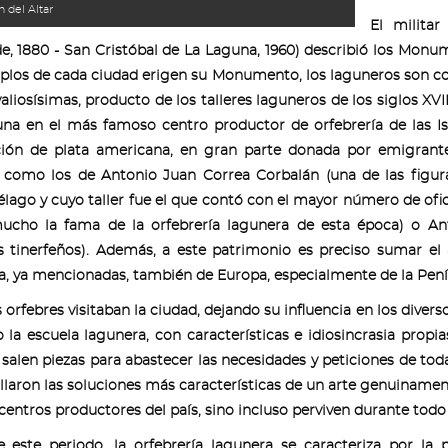
 del Altar
El militar
de, 1880 - San Cristóbal de La Laguna, 1960) describió los Monu
plos de cada ciudad erigen su Monumento, los laguneros son co
aliosísimas, producto de los talleres laguneros de los siglos XVII 
na en el más famoso centro productor de orfebrería de las Is
ción de plata americana, en gran parte donada por emigrant
s como los de Antonio Juan Correa Corbalán (una de las figura
élago y cuyo taller fue el que contó con el mayor número de ofici
cho la fama de la orfebrería lagunera de esta época) o Ant
s tinerfeños). Además, a este patrimonio es preciso sumar el
, ya mencionadas, también de Europa, especialmente de la Penín
orfebres visitaban la ciudad, dejando su influencia en los divers
 la escuela lagunera, con características e idiosincrasia prop
s salen piezas para abastecer las necesidades y peticiones de tod
llaron las soluciones más características de un arte genuinament
entros productores del país, sino incluso perviven durante todo e
 este periodo, la orfebrería lagunera se caracteriza por la