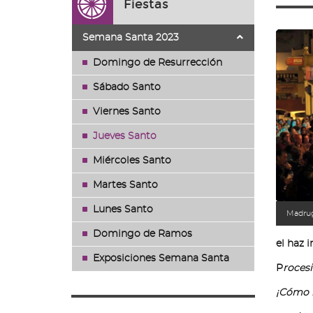
Fiestas
ir
a
la
Semana Santa 2023
página
de
Domingo de Resurrección
inicio
Sábado Santo
Viernes Santo
Jueves Santo
Miércoles Santo
Martes Santo
Lunes Santo
Madrug
Domingo de Ramos
el haz 
Exposiciones Semana Santa
P
roces
¡Cómo b