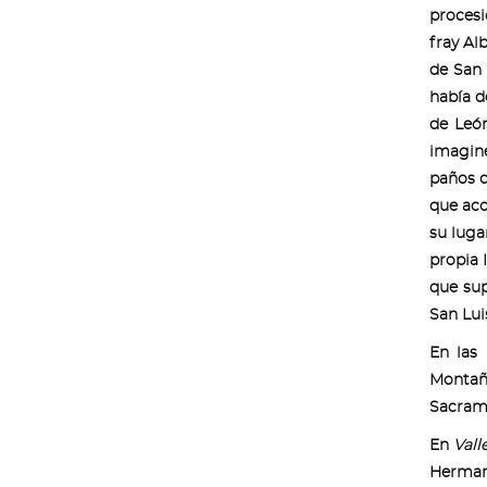
proces
fray Al
de San 
había d
de León
imagine
paños d
que aco
su luga
propia 
que sup
San Lui
En las
Montaña
Sacram
En
Vall
Hermand