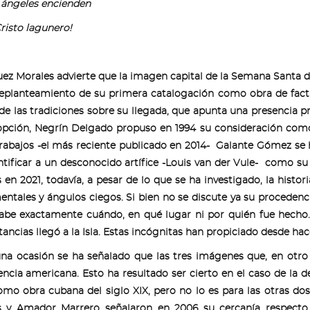
 ángeles encienden
Cristo lagunero!
ez Morales advierte que la imagen capital de la Semana Santa de 
eplanteamiento de su primera catalogación como obra de factur
de las tradiciones sobre su llegada, que apunta una presencia pr
opción, Negrín Delgado propuso en 1994 su consideración como 
trabajos -el más reciente publicado en 2014- Galante Gómez se 
ntificar a un desconocido artífice -Louis van der Vule- como s
 en 2021, todavía, a pesar de lo que se ha investigado, la histo
ntales y ángulos ciegos. Si bien no se discute ya su procedenc
sabe exactamente cuándo, en qué lugar ni por quién fue hec
tancias llegó a la Isla. Estas incógnitas han propiciado desde ha
na ocasión se ha señalado que las tres imágenes que, en otr
ncia americana. Esto ha resultado ser cierto en el caso de la
mo obra cubana del siglo XIX, pero no lo es para las otras dos
s y Amador Marrero señalaron en 2006 su cercanía respecto