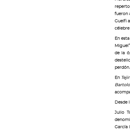
reperto
fueron 
Guelfi 
célebre
En esta
Miguel”
de la 
destell
perdón.
En
Teji
Bartol
acompañ
Desde l
Julio 
denomin
García 