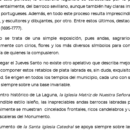
ntalmente, del barroco sevillano, aunque también hay claras inf
s portugueses. Además, en todo este proceso resulta imprescindi
, y escultores y dibujantes, por otro. Entre estos últimos, desta
 (1695-1777).
o se trata de una simple exposición, pues andas, sagrario
lmente con cirios, flores y los más diversos símbolos para co
a de quienes la compusieron.
 llegar el Jueves Santo no existe otro apelativo que describa me
 componer estos retablos de plata labrada es, sin duda, exquisit
ad. Se erigen en todos los templos del municipio, cada uno con s
siempre sobre una base invariable.
entro histórico de La Laguna,
la Iglesia Matriz de Nuestra Señor
ndible estilo isleño, las inapreciables andas barrocas labradas
lmente se muestran cincelados frontales, ricos candelabros y u
escaleras del Monumento.
numento de
la Santa Iglesia Catedral
se apoya siempre sobre las