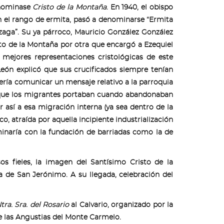
enominase
Cristo de la Montaña
. En 1940, el obispo
n el rango de ermita, pasó a denominarse “Ermita
nzaga”. Su ya párroco, Mauricio González González
sto de la Montaña por otra que encargó a Ezequiel
 mejores representaciones cristológicas de este
León explicó que sus crucificados siempre tenían
ería comunicar un mensaje relativo a la parroquia
os que los migrantes portaban cuando abandonaban
así a esa migración interna (ya sea dentro de la
co, atraída por aquella incipiente industrialización
lminaría con la fundación de barriadas como la de
 fieles, la imagen del Santísimo Cristo de la
a de San Jerónimo. A su llegada, celebración del
ra. Sra. del Rosario
al Calvario, organizado por la
 las Angustias del Monte Carmelo.