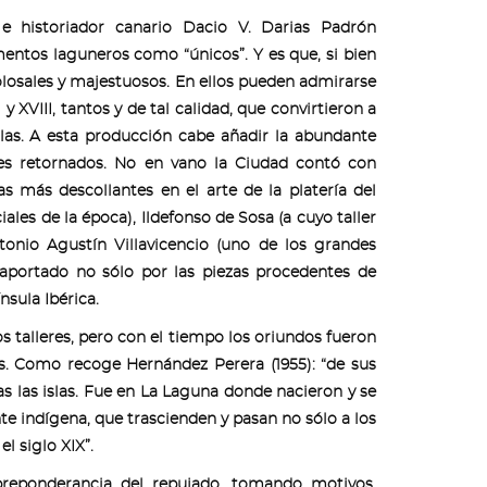
 e historiador canario Dacio V. Darias Padrón
mentos laguneros como “únicos”. Y es que, si bien
losales y majestuosos. En ellos pueden admirarse
y XVIII, tantos y de tal calidad, que convirtieron a
las. A esta producción cabe añadir la abundante
es retornados. No en vano la Ciudad contó con
s más descollantes en el arte de la platería del
ales de la época), Ildefonso de Sosa (a cuyo taller
onio Agustín Villavicencio (uno de los grandes
 aportado no sólo por las piezas procedentes de
sula Ibérica.
os talleres, pero con el tiempo los oriundos fueron
ias. Como recoge Hernández Perera (1955): “de sus
as las islas. Fue en La Laguna donde nacieron y se
e indígena, que trascienden y pasan no sólo a los
l siglo XIX”.
 preponderancia del repujado, tomando motivos,