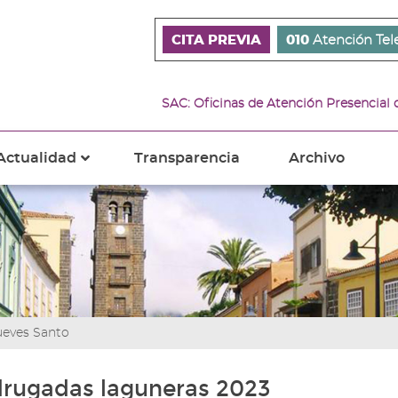
CITA PREVIA
010
Atención Tel
SAC: Oficinas de Atención Presencial
Actualidad
Transparencia
Archivo
???
s???
ader.toggle.subsections???
key.formatter.header.toggle.subsections???
ueves Santo
rugadas laguneras 2023