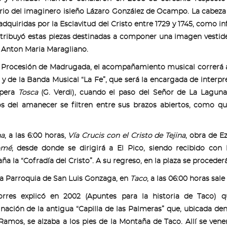
rio del imaginero isleño Lázaro González de Ocampo. La cabeza
adquiridas por la Esclavitud del Cristo entre 1729 y 1745, como 
atribuyó estas piezas destinadas a componer una imagen vestide
 Anton Maria Maragliano.
 Procesión de Madrugada, el acompañamiento musical correrá 
 y de la Banda Musical “La Fe”, que será la encargada de interpre
ópera
Tosca
(G. Verdi), cuando el paso del Señor de La Laguna
os del amanecer se filtren entre sus brazos abiertos, como qu
na
, a las 6:00 horas,
Vía Crucis con el Cristo de Tejina
, obra de E
omé
, desde donde se dirigirá a El Pico, siendo recibido con
a la “Cofradía del Cristo”. A su regreso, en la plaza se proceder
a Parroquia de San Luis Gonzaga, en
Taco
, a las 06:00 horas sal
Torres explicó en 2002 (Apuntes para la historia de Taco) q
ación de la antigua “Capilla de las Palmeras” que, ubicada d
Ramos, se alzaba a los pies de la Montaña de Taco. Allí se ve