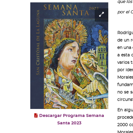
que los
por el 
Ampliar
imagen
-
Rodrígu
cartel
de un r
semana
en una 
santa
a esta 
2023
varios 
por ide
Morales
fundame
no se 
circuns
En algu
Descargar Programa Semana
procede
Santa 2023
2000 co
Morale