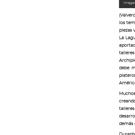
Imagen
(Valver
los tem
piezas v
La Lagu
aporta
tallere
Archipi
debe mu
platero
América
Muchos 
creando
tallere
desarro
demás c
Durante