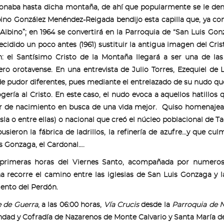
ionaba hasta dicha montaña, de ahí que popularmente se le d
bino González Menéndez-Reigada bendijo esta capilla que, ya co
Albino”; en 1964 se convertirá en la Parroquia de “San Luis Go
ecidido un poco antes (1961) sustituir la antigua imagen del Cri
: el Santísimo Cristo de la Montaña llegará a ser una de las
ro orotavense. En una entrevista de Julio Torres, Ezequiel de 
e pudor diferentes, pues mediante el entrelazado de su nudo qu
gería al Cristo. En este caso, el nudo evoca a aquellos hatill
r de nacimiento en busca de una vida mejor. Quiso homenajear 
Isla o entre ellas) o nacional que creó el núcleo poblacional de Ta
usieron la fábrica de ladrillos, la refinería de azufre…y que cu
s Gonzaga, el Cardonal….
 primeras horas del Viernes Santo, acompañada por numerosos
 recorre el camino entre las iglesias de San Luis Gonzaga y l
ento del Perdón.
e de Guerra
, a las 06:00 horas,
Vía Crucis
desde la
Parroquia de Nt
ad y Cofradía de Nazarenos de Monte Calvario y Santa María de