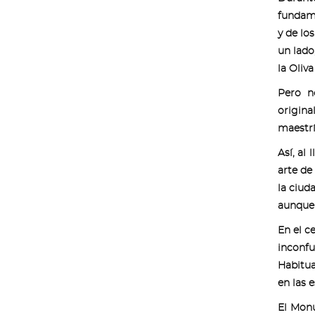
fundame
y de lo
un lado
la Oliva
Pero n
origina
maestrí
Así, al
arte de
la ciud
aunque 
En el c
inconfu
Habitua
en las 
El Mo