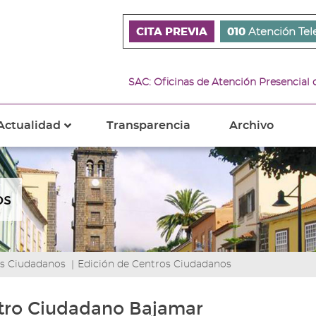
CITA PREVIA
010
Atención Tel
SAC: Oficinas de Atención Presencial
Actualidad
Transparencia
Archivo
???
s???
ader.toggle.subsections???
key.formatter.header.toggle.subsections???
os
s Ciudadanos
|
Edición de Centros Ciudadanos
tro Ciudadano Bajamar