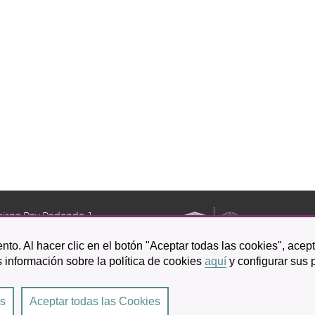
bispo Rey Redondo, 1.
a Laguna
nto. Al hacer clic en el botón "Aceptar todas las cookies", acep
601 100
 información sobre la política de cookies
aquí
y configurar sus 
es
Aceptar todas las Cookies
Laguna
|
Condiciones de uso
|
Accesibilidad
|
Protección de datos
|