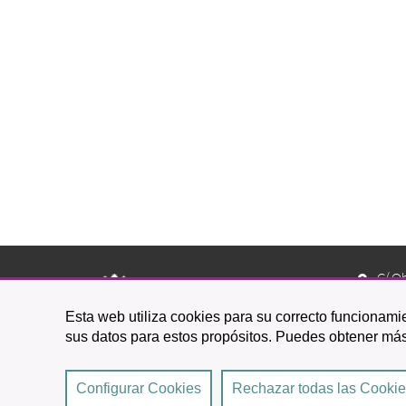
C/ O
38201 L
Esta web utiliza cookies para su correcto funcionamie
922 
sus datos para estos propósitos. Puedes obtener más
Configurar Cookies
Rechazar todas las Cooki
2026 © Excmo. Ayuntamiento de San Cristóbal de La 