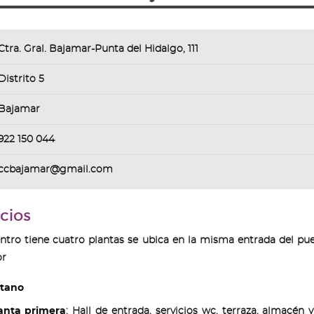
Ctra. Gral. Bajamar-Punta del Hidalgo, 111
Distrito 5
Bajamar
922 150 044
ccbajamar@gmail.com
cios
ntro tiene cuatro plantas se ubica en la misma entrada del pu
or
tano
anta primera
: Hall de entrada, servicios wc, terraza, almacén