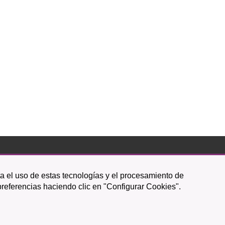
Icono
Icono
Icono
Icono
Icono
Icono
ta el uso de estas tecnologías y el procesamiento de
circular
circular
circular
de
de
de
preferencias haciendo clic en "Configurar Cookies".
facebook
twitter
youtube
Política de Privacidad
|
Mapa web
|
Política de cookies