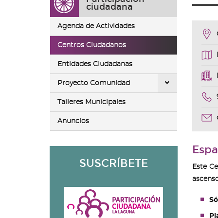
ir
ciudadana
a
la
Agenda de Actividades
página
de
Centros Ciudadanos
inicio
Entidades Ciudadanas
Proyecto Comunidad
Talleres Municipales
Anuncios
Espa
SUSCRÍBETE
Este Ce
ascens
Só
Pl