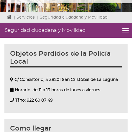
Icono
|
Servicios
|
Seguridad ciudadana y Movilidad
de
Home
Seguridad ciudadana y Movilidad
me
para
titl
ir
Me
a
lat
Objetos Perdidos de la Policía
la
|
página
Local
Niv
de
ini
inicio
2
Fin
C/ Consistorio, 4 38201 San Cristóbal de La Laguna
2
|
Horario: de 11 a 13 horas de lunes a viernes
nav
Tfno: 922 60 87 49
Se
ci
y
Mov
Como llegar