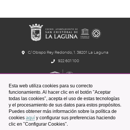
C/ Obispo Rey Redondo, 1. 38201 La Laguna
922 601 100
Esta web utiliza cookies para su correcto
funcionamiento. Al hacer clic en el botón "Aceptar
todas las cookies", acepta el uso de estas tecnologías
y el procesamiento de sus datos para estos propósitos.
Icono
Icono
Icono
Icono
Icono
Icono
Puedes obtener más información sobre la política de
circular
circular
circular
de
de
de
cookies
aquí
y configurar sus preferencias haciendo
clic en "Configurar Cookies".
facebook
twitter
youtube