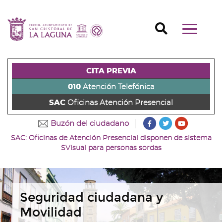
Ir
al
Ir
contenido
a
Ir
Buscador
Mostrar/o
principal
la
al
Ir
navegaci
de
cabecera
pie
al
principal
la
de
de
menú
página
la
la
principal
CITA PREVIA
(alt
página
página
(alt
+
(alt
(alt
+
010
Atención Telefónica
s)
+
+
u)
SAC
Oficinas Atención Presencial
c)
p)
???
???
???
Buzón del ciudadano
key.formatter.head
key.formatter
key.forma
SAC: Oficinas de Atención Presencial disponen de sistema
Ir
Ir
Ir
SVisual para personas sordas
a
a
a
nuestra
nuestra
nuestro
página
página
canal
de
de
de
Facebook
Twitter
Youtube
Seguridad ciudadana y
Movilidad