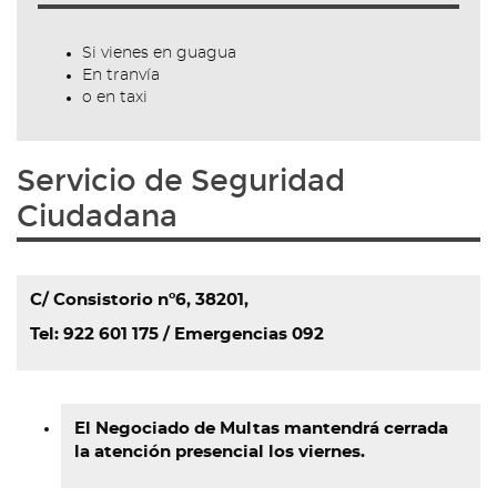
Si vienes en
guagua
En
tranvía
o en
taxi
Servicio de Seguridad
Ciudadana
C/ Consistorio nº6,
38201,
Tel:
922 601 175
/ Emergencias
092
El Negociado de Multas mantendrá cerrada
la atención presencial los viernes.