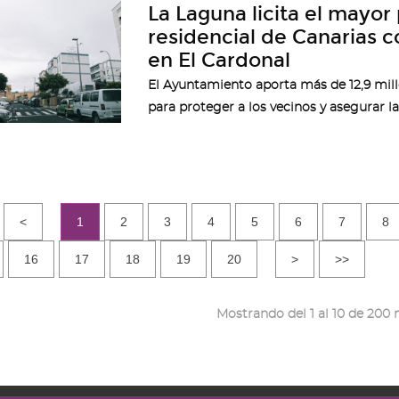
La Laguna licita el mayor
residencial de Canarias c
en El Cardonal
El Ayuntamiento aporta más de 12,9 mill
para proteger a los vecinos y asegurar la
<
1
2
3
4
5
6
7
8
16
17
18
19
20
>
>>
Mostrando del 1 al 10 de 200 