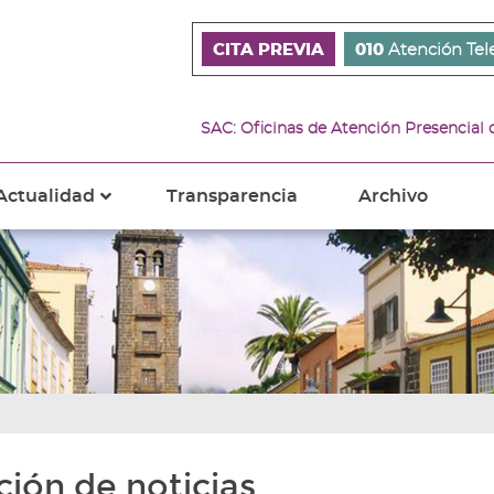
CITA PREVIA
010
Atención Tel
SAC: Oficinas de Atención Presencial
Actualidad
Transparencia
Archivo
???
s???
ader.toggle.subsections???
key.formatter.header.toggle.subsections???
ción de noticias