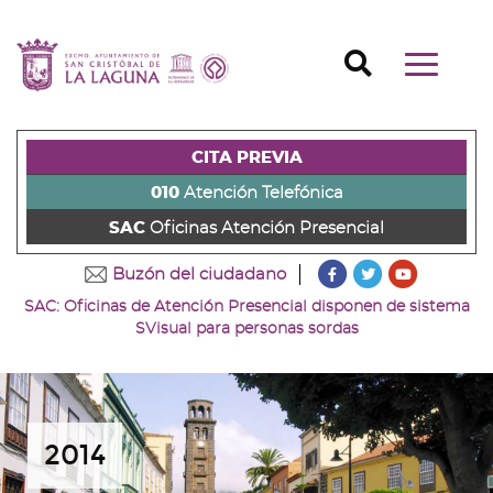
Ir
al
Ir
contenido
a
Ir
Buscador
Mostrar/o
principal
la
al
Ir
navegaci
de
cabecera
pie
al
principal
la
de
de
menú
página
la
la
principal
CITA PREVIA
(alt
página
página
(alt
+
(alt
(alt
+
010
Atención Telefónica
s)
+
+
u)
SAC
Oficinas Atención Presencial
c)
p)
???
???
???
Buzón del ciudadano
key.formatter.head
key.formatter
key.forma
SAC: Oficinas de Atención Presencial disponen de sistema
Ir
Ir
Ir
SVisual para personas sordas
a
a
a
nuestra
nuestra
nuestro
página
página
canal
de
de
de
Facebook
Twitter
Youtube
2014