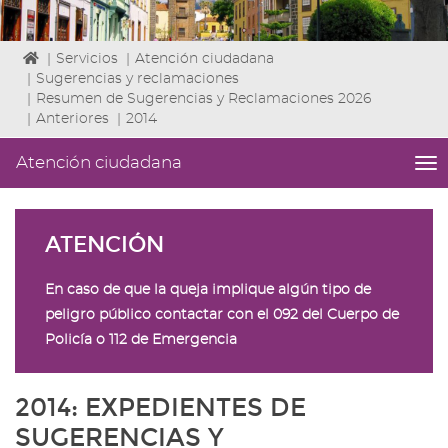
Icono
|
Servicios
|
Atención ciudadana
de
|
Sugerencias y reclamaciones
Home
|
Resumen de Sugerencias y Reclamaciones 2026
para
|
Anteriores
|
2014
ir
a
Atención ciudadana
me
la
titl
página
Me
de
lat
inicio
ATENCIÓN
|
Niv
ini
En caso de que la queja implique algún tipo de
2
peligro público contactar con el
092 del Cuerpo de
Fin
Policía
o
112 de Emergencia
2
|
nav
2014: EXPEDIENTES DE
At
ci
SUGERENCIAS Y