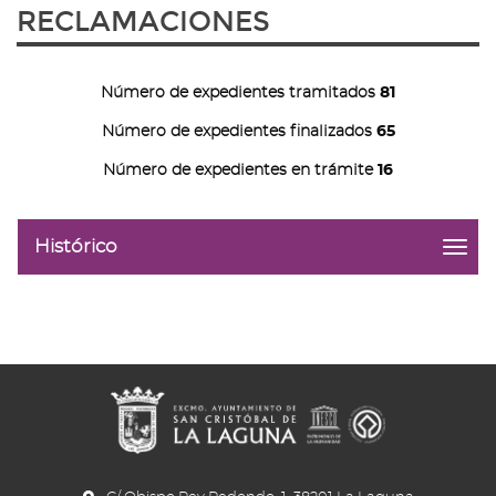
RECLAMACIONES
Número de expedientes tramitados
81
Número de expedientes finalizados
65
Número de expedientes en trámite
16
Histórico
menu
title:
Histó
|
navig
Anter