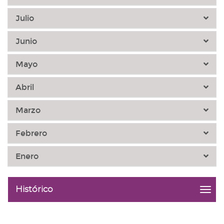
Julio
Junio
Mayo
Abril
Marzo
Febrero
Enero
Histórico
menu
title:
Histó
|