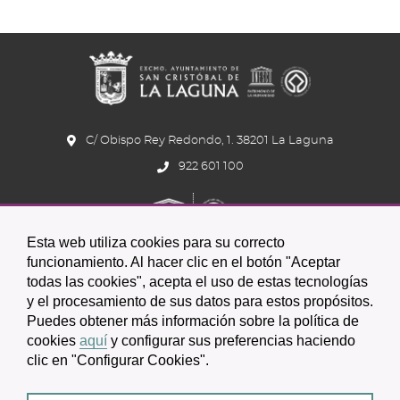
navig
Anter
C/ Obispo Rey Redondo, 1. 38201 La Laguna
922 601 100
Esta web utiliza cookies para su correcto
funcionamiento. Al hacer clic en el botón "Aceptar
todas las cookies", acepta el uso de estas tecnologías
y el procesamiento de sus datos para estos propósitos.
Icono
Icono
Icono
Icono
Icono
Icono
Puedes obtener más información sobre la política de
circular
circular
circular
de
de
de
cookies
aquí
y configurar sus preferencias haciendo
clic en "Configurar Cookies".
facebook
twitter
youtube
2026 © Excmo. Ayuntamiento de San Cristóbal de La Laguna