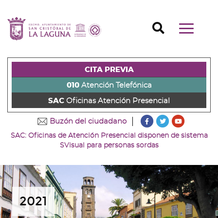
Ir
al
Ir
contenido
a
Ir
Buscador
Mostrar/o
principal
la
al
Ir
navegaci
de
cabecera
pie
al
principal
la
de
de
menú
página
la
la
principal
CITA PREVIA
(alt
página
página
(alt
+
(alt
(alt
+
010
Atención Telefónica
s)
+
+
u)
SAC
Oficinas Atención Presencial
c)
p)
???
???
???
Buzón del ciudadano
key.formatter.head
key.formatter
key.forma
SAC: Oficinas de Atención Presencial disponen de sistema
Ir
Ir
Ir
SVisual para personas sordas
a
a
a
nuestra
nuestra
nuestro
página
página
canal
de
de
de
Facebook
Twitter
Youtube
2021