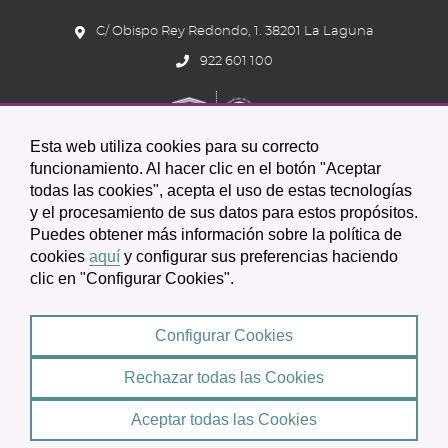
C/ Obispo Rey Redondo, 1. 38201 La Laguna
922 601 100
Esta web utiliza cookies para su correcto
funcionamiento. Al hacer clic en el botón "Aceptar
todas las cookies", acepta el uso de estas tecnologías
Icono
Icono
Icono
y el procesamiento de sus datos para estos propósitos.
Icono
Icono
Icono
Puedes obtener más información sobre la política de
circular
circular
circular
de
de
de
cookies
aquí
y configurar sus preferencias haciendo
clic en "Configurar Cookies".
facebook
twitter
youtube
2026 © Excmo. Ayuntamiento de San Cristóbal de La Laguna
Configurar Cookies
Condiciones de uso
Política de Privacidad
Rechazar todas las Cookies
Mapa web
|
Aceptar todas las Cookies
Política de cookies