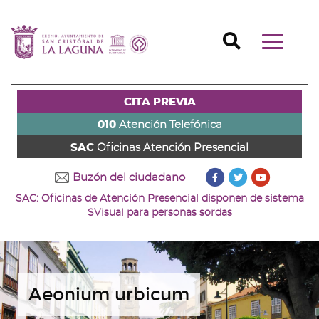
Ir
al
Ir
contenido
a
Ir
Buscador
Mostrar/o
principal
la
al
Ir
navegaci
de
cabecera
pie
al
principal
la
de
de
menú
página
la
la
principal
CITA PREVIA
(alt
página
página
(alt
+
(alt
(alt
+
010
Atención Telefónica
s)
+
+
u)
SAC
Oficinas Atención Presencial
c)
p)
???
???
???
Buzón del ciudadano
key.formatter.head
key.formatter
key.forma
SAC: Oficinas de Atención Presencial disponen de sistema
Ir
Ir
Ir
SVisual para personas sordas
a
a
a
nuestra
nuestra
nuestro
página
página
canal
de
de
de
Facebook
Twitter
Youtube
Aeonium urbicum