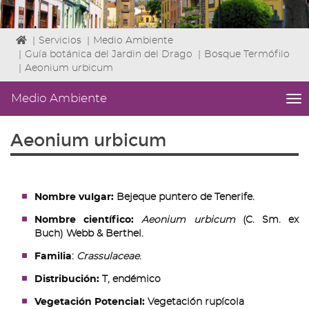
Icono
|
Servicios
|
Medio Ambiente
de
|
Guía botánica del Jardin del Drago
|
Bosque Termófilo
Home
|
Aeonium urbicum
para
ir
Medio Ambiente
me
a
titl
la
Me
Aeonium urbicum
página
lat
de
|
inicio
Niv
ini
2
Nombre vulgar:
Bejeque puntero de Tenerife.
Fin
Nombre científico:
Aeonium urbicum
(C. Sm. ex
2
Buch) Webb & Berthel.
|
nav
Familia
:
Crassulaceae
.
Me
Distribución:
T, endémico
Am
Vegetación Potencial:
Vegetación rupícola