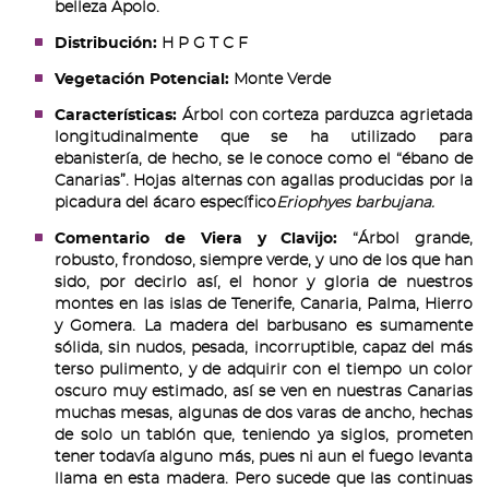
belleza Apolo.
Distribución:
H P G T C F
Vegetación Potencial:
Monte Verde
Características:
Árbol con corteza parduzca agrietada
longitudinalmente que se ha utilizado para
ebanistería, de hecho, se le conoce como el “ébano de
Canarias”. Hojas alternas con agallas producidas por la
picadura del ácaro específico
Eriophyes barbujana.
Comentario de Viera y Clavijo:
“Árbol grande,
robusto, frondoso, siempre verde, y uno de los que han
sido, por decirlo así, el honor y gloria de nuestros
montes en las islas de Tenerife, Canaria, Palma, Hierro
y Gomera. La madera del barbusano es sumamente
sólida, sin nudos, pesada, incorruptible, capaz del más
terso pulimento, y de adquirir con el tiempo un color
oscuro muy estimado, así se ven en nuestras Canarias
muchas mesas, algunas de dos varas de ancho, hechas
de solo un tablón que, teniendo ya siglos, prometen
tener todavía alguno más, pues ni aun el fuego levanta
llama en esta madera. Pero sucede que las continuas