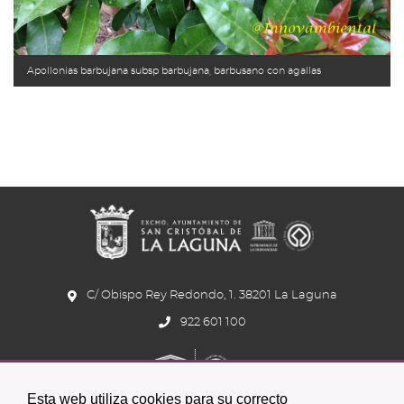
Apollonias barbujana subsp barbujana, barbusano con agallas
C/ Obispo Rey Redondo, 1. 38201 La Laguna
922 601 100
Esta web utiliza cookies para su correcto