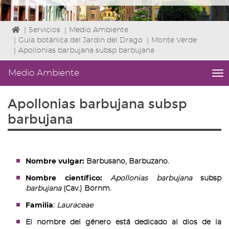
Icono
|
Servicios
|
Medio Ambiente
de
|
Guía botánica del Jardin del Drago
|
Monte Verde
Home
|
Apollonias barbujana subsp barbujana
para
ir
Medio Ambiente
me
a
titl
la
Me
Apollonias barbujana subsp
página
lat
de
|
barbujana
inicio
Niv
ini
2
Fin
Nombre vulgar:
Barbusano, Barbuzano.
2
|
Nombre científico:
Apollonias barbujana
subsp
nav
barbujana
(Cav.) Bornm.
Me
Familia
:
Lauraceae
Am
El nombre del género está dedicado al dios de la