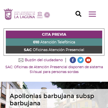
Ir
al
Ir
contenido
a
Ir
Buscador
Mostrar/o
principal
la
al
Ir
navegaci
de
cabecera
pie
al
principal
la
de
de
menú
página
la
la
principal
CITA PREVIA
(alt
página
página
(alt
+
(alt
(alt
+
010
Atención Telefónica
s)
+
+
u)
SAC
Oficinas Atención Presencial
c)
p)
???
???
???
Buzón del ciudadano
key.formatter.head
key.formatter
key.forma
SAC: Oficinas de Atención Presencial disponen de sistema
Ir
Ir
Ir
SVisual para personas sordas
a
a
a
nuestra
nuestra
nuestro
página
página
canal
de
de
de
Facebook
Twitter
Youtube
Apollonias barbujana subsp
barbujana