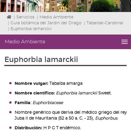
Icono
|
Servicios
|
Medio Ambiente
de
|
Guía botánica del Jardin del Drago
|
Tabaibal-Cardonal
Home
|
Euphorbia lamarckii
para
ir
Medio Ambiente
me
a
titl
la
Me
Euphorbia lamarckii
página
lat
de
|
inicio
Niv
ini
2
Nombre vulgar:
Tabaiba amarga
Fin
Nombre científico:
Euphorbia lamarckii
Sweet.
2
|
Familia
:
Euphorbiaceae
nav
Nombre genérico que deriva del médico griego del rey
Me
Juba II de Mauritania (52 a 50 a. C. - 23),
Euphorbus
.
Am
Distribución:
H P G T endémico.