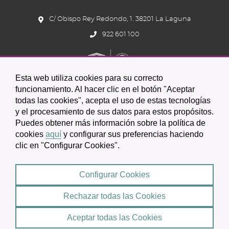
C/ Obispo Rey Redondo, 1. 38201 La Laguna
922 601 100
Esta web utiliza cookies para su correcto
funcionamiento. Al hacer clic en el botón "Aceptar
todas las cookies", acepta el uso de estas tecnologías
Icono
Icono
Icono
y el procesamiento de sus datos para estos propósitos.
Icono
Icono
Icono
Puedes obtener más información sobre la política de
circular
circular
circular
de
de
de
cookies
aquí
y configurar sus preferencias haciendo
clic en "Configurar Cookies".
facebook
twitter
youtube
2026 © Excmo. Ayuntamiento de San Cristóbal de La Laguna
Configurar Cookies
Condiciones de uso
Política de Privacidad
Rechazar todas las Cookies
Mapa web
|
Aceptar todas las Cookies
Política de cookies