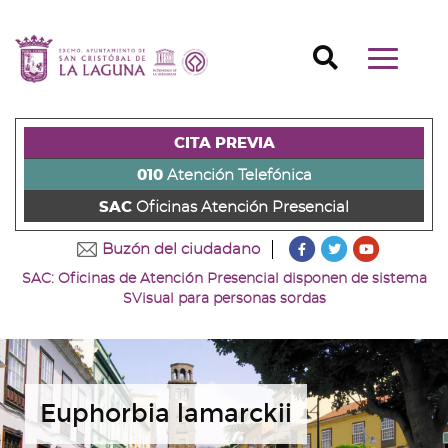
Ir
al
Ir
contenido
a
Ir
Buscador
Mostrar/o
principal
la
al
Ir
navegaci
de
cabecera
pie
al
principal
la
de
de
menú
página
la
la
principal
CITA PREVIA
(alt
página
página
(alt
+
(alt
(alt
+
010
Atención Telefónica
s)
+
+
u)
SAC
Oficinas Atención Presencial
c)
p)
???
???
???
Buzón del ciudadano
key.formatter.head
key.formatter
key.forma
SAC: Oficinas de Atención Presencial disponen de sistema
Ir
Ir
Ir
SVisual para personas sordas
a
a
a
nuestra
nuestra
nuestro
página
página
canal
de
de
de
Facebook
Twitter
Youtube
Euphorbia lamarckii