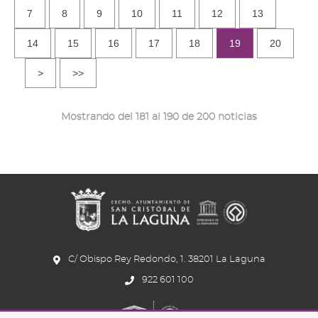
7
8
9
10
11
12
13
14
15
16
17
18
19
20
>
>>
Mostrando del 181 al 190 de 200 noticias
C/ Obispo Rey Redondo, 1. 38201 La Laguna
922 601 100