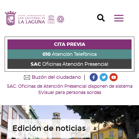
Ir
al
Ir
contenido
a
Ir
Buscador
Mostrar/o
principal
la
al
Ir
navegaci
de
cabecera
pie
al
principal
la
de
de
menú
página
la
la
principal
CITA PREVIA
(alt
página
página
(alt
+
(alt
(alt
+
010
Atención Telefónica
s)
+
+
u)
SAC
Oficinas Atención Presencial
c)
p)
???
???
???
Buzón del ciudadano
key.formatter.head
key.formatter
key.forma
SAC: Oficinas de Atención Presencial disponen de sistema
Ir
Ir
Ir
SVisual para personas sordas
a
a
a
nuestra
nuestra
nuestro
página
página
canal
de
de
de
Facebook
Twitter
Youtube
Edición de noticias