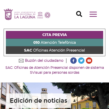
Ir
al
Ir
contenido
a
Ir
Buscador
Mostrar/o
principal
la
al
Ir
navegaci
de
cabecera
pie
al
principal
la
de
de
menú
página
la
la
principal
CITA PREVIA
(alt
página
página
(alt
+
(alt
(alt
+
010
Atención Telefónica
s)
+
+
u)
SAC
Oficinas Atención Presencial
c)
p)
???
???
???
Buzón del ciudadano
key.formatter.head
key.formatter
key.forma
SAC: Oficinas de Atención Presencial disponen de sistema
Ir
Ir
Ir
SVisual para personas sordas
a
a
a
nuestra
nuestra
nuestro
página
página
canal
de
de
de
Facebook
Twitter
Youtube
Edición de noticias