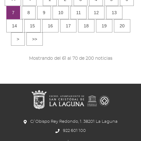
7
8
9
10
11
12
13
14
15
16
17
18
19
20
>
>>
Mostrando del 61 al 70 de 200 noticias
C/ Obispo Rey Redondo, 1. 38201 La Laguna
922 601 100