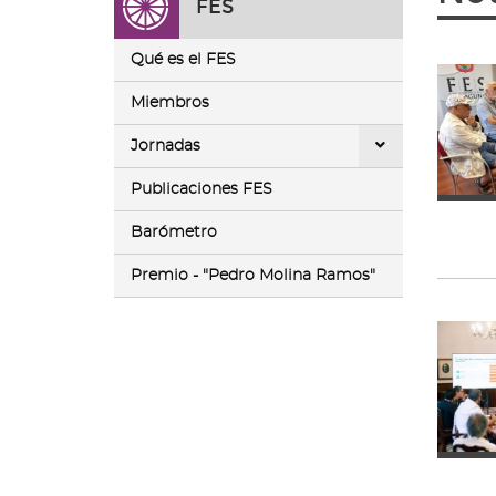
FES
ir
a
la
Qué es el FES
página
de
Miembros
inicio
Jornadas
Publicaciones FES
Barómetro
Premio - "Pedro Molina Ramos"