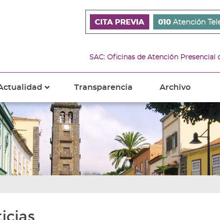
CITA PREVIA
010
Atención Tel
SAC: Oficinas de Atención Presencial
Actualidad
Transparencia
Archivo
???
s???
ader.toggle.subsections???
key.formatter.header.toggle.subsections???
icias