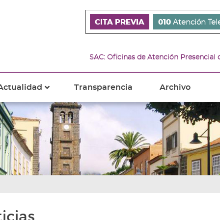
CITA PREVIA
010
Atención Tel
SAC: Oficinas de Atención Presencial
Actualidad
Transparencia
Archivo
???
s???
ader.toggle.subsections???
key.formatter.header.toggle.subsections???
icias