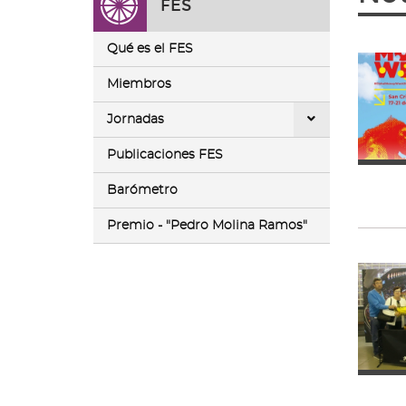
FES
ir
a
la
Qué es el FES
página
de
Miembros
inicio
Jornadas
Publicaciones FES
Barómetro
Premio - "Pedro Molina Ramos"