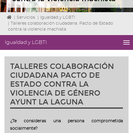
Icono
|
Servicios
|
Igualdad y LGBTI
de
|
Talleres colaboración ciudadana. Pacto de Estado
Home
contra la violencia machista
para
ir
Igualdad y LGBTI
me
a
titl
la
Me
página
lat
TALLERES COLABORACIÓN
de
|
inicio
Niv
CIUDADANA PACTO DE
ini
ESTADO CONTRA LA
2
Fin
VIOLENCIA DE GÉNERO
2
AYUNT LA LAGUNA
|
nav
Igu
y
¿Te consideras una persona comprometida
LG
socialmente?