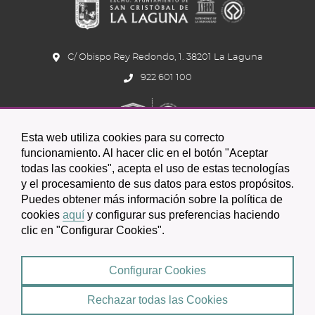
C/ Obispo Rey Redondo, 1. 38201 La Laguna
922 601 100
Esta web utiliza cookies para su correcto
funcionamiento. Al hacer clic en el botón "Aceptar
todas las cookies", acepta el uso de estas tecnologías
y el procesamiento de sus datos para estos propósitos.
Icono
Icono
Icono
Icono
Icono
Icono
Puedes obtener más información sobre la política de
circular
circular
circular
de
de
de
cookies
aquí
y configurar sus preferencias haciendo
clic en "Configurar Cookies".
facebook
twitter
youtube
2026 © Excmo. Ayuntamiento de San Cristóbal de La Laguna
Configurar Cookies
Condiciones de uso
Política de Privacidad
Rechazar todas las Cookies
Mapa web