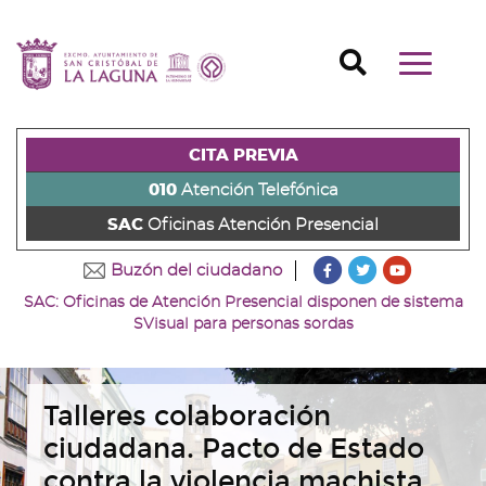
Ir
al
Ir
contenido
a
Ir
Buscador
Mostrar/o
principal
la
al
Ir
navegaci
de
cabecera
pie
al
principal
la
de
de
menú
página
la
la
principal
CITA PREVIA
(alt
página
página
(alt
+
(alt
(alt
+
010
Atención Telefónica
s)
+
+
u)
SAC
Oficinas Atención Presencial
c)
p)
???
???
???
Buzón del ciudadano
key.formatter.head
key.formatter
key.forma
SAC: Oficinas de Atención Presencial disponen de sistema
Ir
Ir
Ir
SVisual para personas sordas
a
a
a
nuestra
nuestra
nuestro
página
página
canal
de
de
de
Talleres colaboración
Facebook
Twitter
Youtube
ciudadana. Pacto de Estado
contra la violencia machista