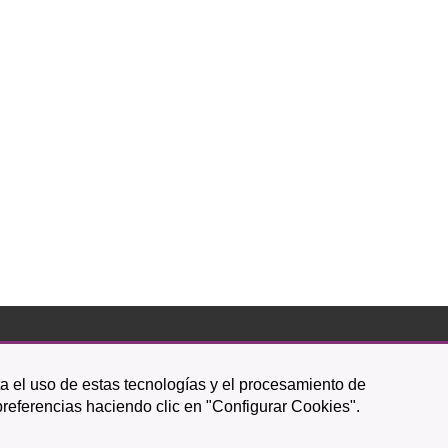
Icono
Icono
Icono
Icono
Icono
Icono
ta el uso de estas tecnologías y el procesamiento de
circular
circular
circular
de
de
de
preferencias haciendo clic en "Configurar Cookies".
facebook
twitter
youtube