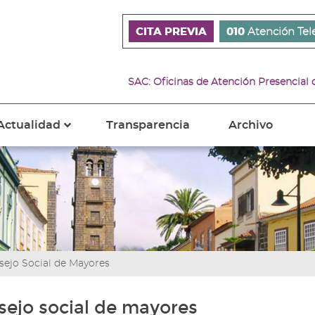
CITA PREVIA
010
Atención Tel
SAC: Oficinas de Atención Presencial
Actualidad
Transparencia
Archivo
???
s???
ader.toggle.subsections???
key.formatter.header.toggle.subsections???
sejo Social de Mayores
ejo social de mayores