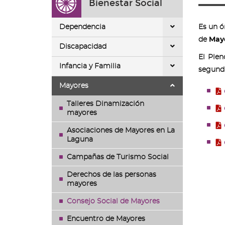
Bienestar Social
ir
a
la
Dependencia
Es un ó
página
de
May
de
Discapacidad
inicio
El Plen
Infancia y Familia
segunda
Mayores
Talleres Dinamización
mayores
Asociaciones de Mayores en La
Laguna
Campañas de Turismo Social
Derechos de las personas
mayores
Consejo Social de Mayores
Encuentro de Mayores