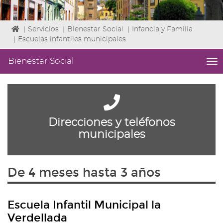
Icono
|
Servicios
|
Bienestar Social
|
Infancia y Familia
de
|
Escuelas infantiles municipales
Home
para
Bienestar Social
me
ir
titl
a
Me
la
lat
página
|
de
Niv
inicio
Direcciones y teléfonos
ini
2
municipales
Fin
2
|
De 4 meses hasta 3 años
nav
Bie
Soc
Escuela Infantil Municipal la
Verdellada