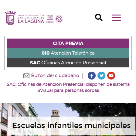
Ir
al
Ir
contenido
a
Ir
Buscador
Mostrar/o
principal
la
al
Ir
navegaci
de
cabecera
pie
al
principal
la
de
de
menú
página
la
la
principal
CITA PREVIA
(alt
página
página
(alt
+
(alt
(alt
+
010
Atención Telefónica
s)
+
+
u)
SAC
Oficinas Atención Presencial
c)
p)
???
???
???
Buzón del ciudadano
key.formatter.head
key.formatter
key.forma
SAC: Oficinas de Atención Presencial disponen de sistema
Ir
Ir
Ir
SVisual para personas sordas
a
a
a
nuestra
nuestra
nuestro
página
página
canal
de
de
de
Facebook
Twitter
Youtube
Escuelas infantiles municipales