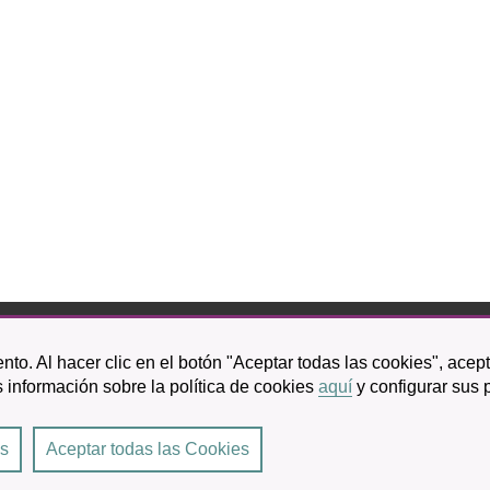
bispo Rey Redondo, 1.
nto. Al hacer clic en el botón "Aceptar todas las cookies", acep
a Laguna
 información sobre la política de cookies
aquí
y configurar sus 
601 100
es
Aceptar todas las Cookies
Laguna
|
Condiciones de uso
|
Accesibilidad
|
Protección de datos
|