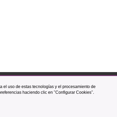
ta el uso de estas tecnologías y el procesamiento de
Icono
Icono
Icono
Icono
Icono
Icono
preferencias haciendo clic en "Configurar Cookies".
circular
circular
circular
de
de
de
facebook
twitter
youtube
Política de Privacidad
|
Mapa web
|
Política de cookies