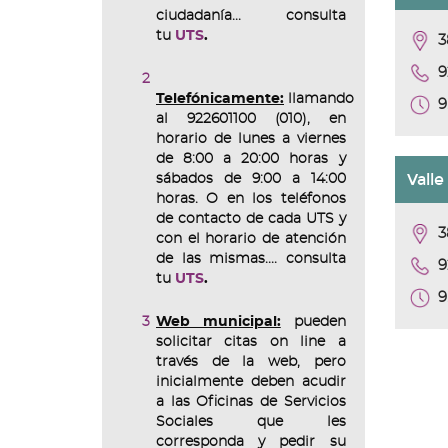
ciudadanía... consulta
tu
UTS
.
3
9
Telefónicamente:
llamando
9
al 922601100 (010), en
horario de lunes a viernes
de 8:00 a 20:00 horas y
Valle
sábados de 9:00 a 14:00
horas. O en los teléfonos
de contacto de cada UTS y
3
con el horario de atención
de las mismas.... consulta
9
tu
UTS
.
9
Web municipal:
pueden
solicitar citas on line a
través de la web, pero
inicialmente deben acudir
a las Oficinas de Servicios
Sociales que les
corresponda y pedir su