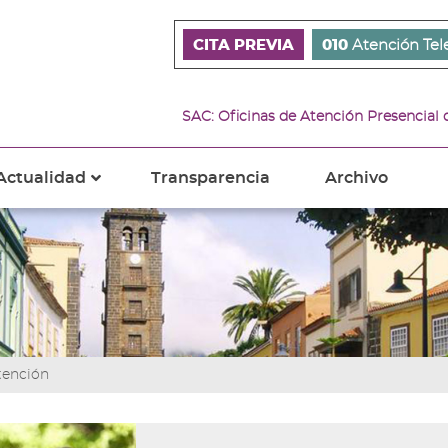
CITA PREVIA
010
Atención Tel
SAC: Oficinas de Atención Presencial
Actualidad
Transparencia
Archivo
???
s???
ader.toggle.subsections???
key.formatter.header.toggle.subsections???
tención