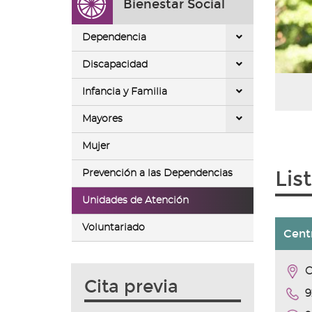
Bienestar Social
ir
a
la
Dependencia
página
de
Discapacidad
inicio
Infancia y Familia
Mayores
Mujer
Lis
Prevención a las Dependencias
Unidades de Atención
Voluntariado
Cent
C
Cita previa
9