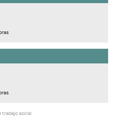
oras
oras
 trabajo social