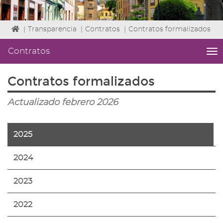
Icono
|
Transparencia
|
Contratos
|
Contratos formalizados
de
Home
Contratos
me
para
titl
ir
Me
Contratos formalizados
a
lat
la
|
página
Actualizado febrero 2026
Niv
de
ini
inicio
2
Fin
2025
2
|
2024
nav
Co
2023
2022