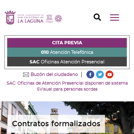
Ir
al
Ir
contenido
a
Ir
Buscador
Mostrar/o
principal
la
al
Ir
navegaci
de
cabecera
pie
al
principal
la
de
de
menú
página
la
la
principal
CITA PREVIA
(alt
página
página
(alt
+
(alt
(alt
+
010
Atención Telefónica
s)
+
+
u)
SAC
Oficinas Atención Presencial
c)
p)
???
???
???
Buzón del ciudadano
key.formatter.head
key.formatter
key.forma
SAC: Oficinas de Atención Presencial disponen de sistema
Ir
Ir
Ir
SVisual para personas sordas
a
a
a
nuestra
nuestra
nuestro
página
página
canal
de
de
de
Facebook
Twitter
Youtube
Contratos formalizados