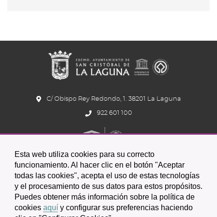
C/ Obispo Rey Redondo, 1. 38201 La Laguna
922 601 100
Esta web utiliza cookies para su correcto
funcionamiento. Al hacer clic en el botón "Aceptar
todas las cookies", acepta el uso de estas tecnologías
y el procesamiento de sus datos para estos propósitos.
Icono
Icono
Icono
Icono
Icono
Icono
Puedes obtener más información sobre la política de
circular
circular
circular
de
de
de
cookies
aquí
y configurar sus preferencias haciendo