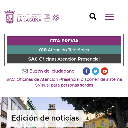
Ir
al
Ir
contenido
a
Ir
Buscador
Mostrar/o
principal
la
al
Ir
navegaci
de
cabecera
pie
al
principal
la
de
de
menú
página
la
la
principal
CITA PREVIA
(alt
página
página
(alt
+
(alt
(alt
+
010
Atención Telefónica
s)
+
+
u)
SAC
Oficinas Atención Presencial
c)
p)
???
???
???
Buzón del ciudadano
key.formatter.head
key.formatter
key.forma
SAC: Oficinas de Atención Presencial disponen de sistema
Ir
Ir
Ir
SVisual para personas sordas
a
a
a
nuestra
nuestra
nuestro
página
página
canal
de
de
de
Facebook
Twitter
Youtube
Edición de noticias