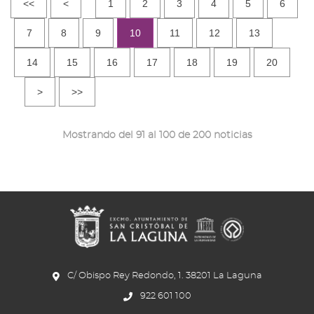
<<
<
1
2
3
4
5
6
7
8
9
10
11
12
13
14
15
16
17
18
19
20
>
>>
Mostrando del 91 al 100 de 200 noticias
C/ Obispo Rey Redondo, 1. 38201 La Laguna
922 601 100