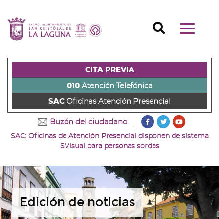
Ir
al
Ir
contenido
a
Ir
Buscador
Mostrar/o
principal
la
al
Ir
navegaci
de
cabecera
pie
al
principal
la
de
de
menú
página
la
la
principal
CITA PREVIA
(alt
página
página
(alt
+
(alt
(alt
+
010
Atención Telefónica
s)
+
+
u)
SAC
Oficinas Atención Presencial
c)
p)
???
???
???
Buzón del ciudadano
key.formatter.head
key.formatter
key.forma
SAC: Oficinas de Atención Presencial disponen de sistema
Ir
Ir
Ir
SVisual para personas sordas
a
a
a
nuestra
nuestra
nuestro
página
página
canal
de
de
de
Facebook
Twitter
Youtube
Edición de noticias