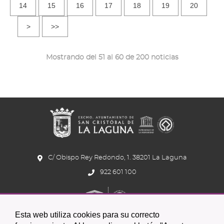
14
15
16
17
18
19
20
>
>>
Mostrando del 51 al 60 de 200 noticias
C/ Obispo Rey Redondo, 1. 38201 La Laguna
922 601 100
Esta web utiliza cookies para su correcto