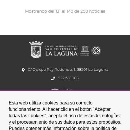
Mostrando del 131 al 140 de 200 noticias
C/ Obispo Rey Redondo, 1. 38201 La Laguna
922 601 100
Esta web utiliza cookies para su correcto
funcionamiento. Al hacer clic en el botón "Aceptar
todas las cookies", acepta el uso de estas tecnologías
y el procesamiento de sus datos para estos propósitos.
Icono
Icono
Icono
Icono
Icono
Icono
Puedes obtener más información sobre la política de