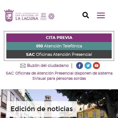
Ir
al
Ir
contenido
a
Ir
Buscador
Mostrar/o
principal
la
al
Ir
navegaci
de
cabecera
pie
al
principal
la
de
de
menú
página
la
la
principal
CITA PREVIA
(alt
página
página
(alt
+
(alt
(alt
+
010
Atención Telefónica
s)
+
+
u)
SAC
Oficinas Atención Presencial
c)
p)
???
???
???
Buzón del ciudadano
key.formatter.head
key.formatter
key.forma
SAC: Oficinas de Atención Presencial disponen de sistema
Ir
Ir
Ir
SVisual para personas sordas
a
a
a
nuestra
nuestra
nuestro
página
página
canal
de
de
de
Facebook
Twitter
Youtube
Edición de noticias