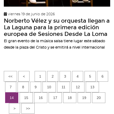
viernes 19 de junio de 2026
Norberto Vélez y su orquesta llegan a
La Laguna para la primera edición
europea de Sesiones Desde La Loma
El gran evento de la música salsa tiene lugar este sábado
desde la plaza del Cristo y se emitirá a nivel internacional
<<
<
1
2
3
4
5
6
7
8
9
10
11
12
13
14
15
16
17
18
19
20
>
>>