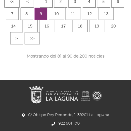
<<
<
1
2
3
4
5
6
7
8
9
10
11
12
13
14
15
16
17
18
19
20
>
>>
Mostrando del 81 al 90 de 200 noticias
C/ Obispo Rey Redondo, 1. 38201 La Laguna
922 601 100