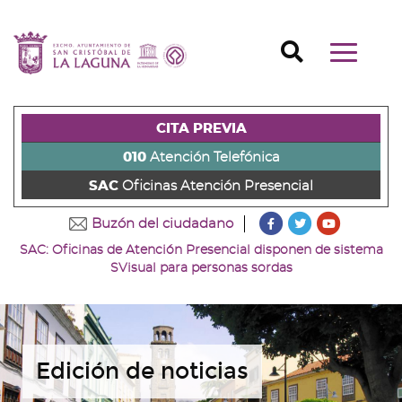
Ir
al
Ir
contenido
a
Ir
Buscador
Mostrar/o
principal
la
al
Ir
navegaci
de
cabecera
pie
al
principal
la
de
de
menú
página
la
la
principal
CITA PREVIA
(alt
página
página
(alt
+
(alt
(alt
+
010
Atención Telefónica
s)
+
+
u)
SAC
Oficinas Atención Presencial
c)
p)
???
???
???
Buzón del ciudadano
key.formatter.head
key.formatter
key.forma
SAC: Oficinas de Atención Presencial disponen de sistema
Ir
Ir
Ir
SVisual para personas sordas
a
a
a
nuestra
nuestra
nuestro
página
página
canal
de
de
de
Facebook
Twitter
Youtube
Edición de noticias