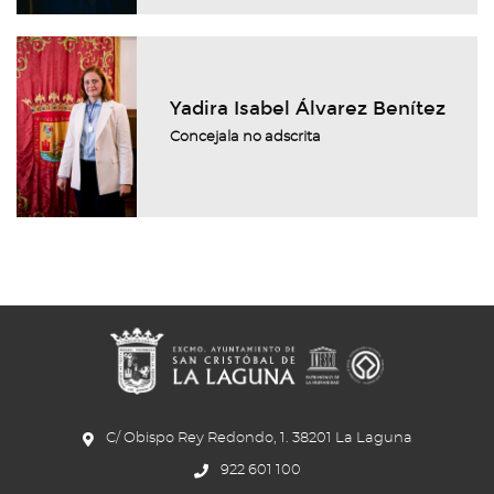
Yadira Isabel Álvarez Benítez
Concejala no adscrita
C/ Obispo Rey Redondo, 1. 38201 La Laguna
922 601 100