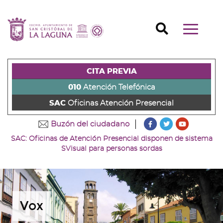
Ir
al
Ir
contenido
a
Ir
Buscador
Mostrar/o
principal
la
al
Ir
navegaci
de
cabecera
pie
al
principal
la
de
de
menú
página
la
la
principal
CITA PREVIA
(alt
página
página
(alt
+
(alt
(alt
+
010
Atención Telefónica
s)
+
+
u)
SAC
Oficinas Atención Presencial
c)
p)
???
???
???
Buzón del ciudadano
key.formatter.head
key.formatter
key.forma
SAC: Oficinas de Atención Presencial disponen de sistema
Ir
Ir
Ir
SVisual para personas sordas
a
a
a
nuestra
nuestra
nuestro
página
página
canal
de
de
de
Facebook
Twitter
Youtube
Vox