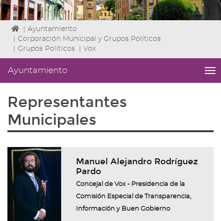
Icono
|
Ayuntamiento
de
|
Corporación Municipal y Grupos Políticos
Home
|
Grupos Políticos
|
Vox
para
ir
Ayuntamiento
me
a
titl
la
Me
Representantes
página
lat
de
de
Municipales
inicio
áre
|
nav
Ay
Manuel Alejandro Rodríguez
Pardo
Concejal de Vox - Presidencia de la
Comisión Especial de Transparencia,
Información y Buen Gobierno