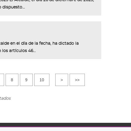
025 El Alcalde, el día 26 de diciembre de 2025,
 dispuesto...
lde en el día de la fecha, ha dictado la
os artículos 46...
8
9
10
>
>>
ltados