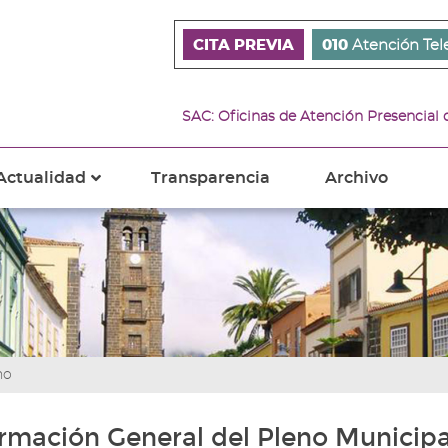
CITA PREVIA
010
Atención Tel
SAC: Oficinas de Atención Presencial
Actualidad
Transparencia
Archivo
???
s???
ader.toggle.subsections???
key.formatter.header.toggle.subsections???
no
rmación General del Pleno Municipa