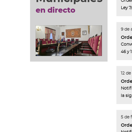
Orden
Ley 7
en directo
9 de 
Orden
Convo
46 y 
12 de
Orde
Notif
la si
5 de 
Orde