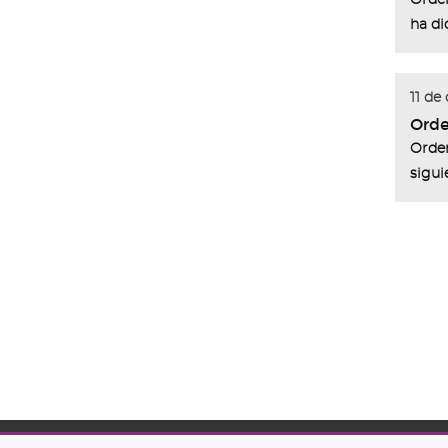
Orden
ha di
11 de
Orde
Orden
sigui