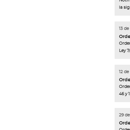
Notif
la si
13 de
Orde
Orden
Ley 7
12 de
Orde
Orden
46 y 
29 de
Orde