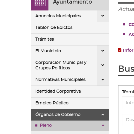
Ayuntamiento
ir
a
Actua
la
Anuncios Municipales
página
CO
de
Tablón de Edictos
inicio
AC
Trámites
Info
El Municipio
Corporación Municipal y
Bus
Grupos Políticos
Normativas Municipales
Identidad Corporativa
Térmi
Empleo Público
Órganos de Gobierno
busca
2_d1
Pleno