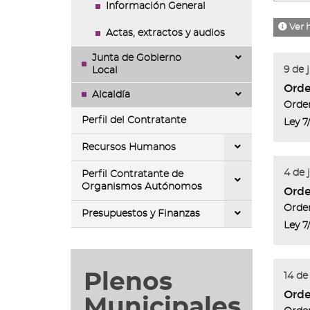
Información General
Ver 
Actas, extractos y audios
Junta de Gobierno
9 de 
Local
Orde
Alcaldía
Orden
Perfil del Contratante
Ley 7
Recursos Humanos
4 de 
Perfil Contratante de
Organismos Autónomos
Orde
Orden
Presupuestos y Finanzas
Ley 7
Plenos
14 de
Orde
Municipales