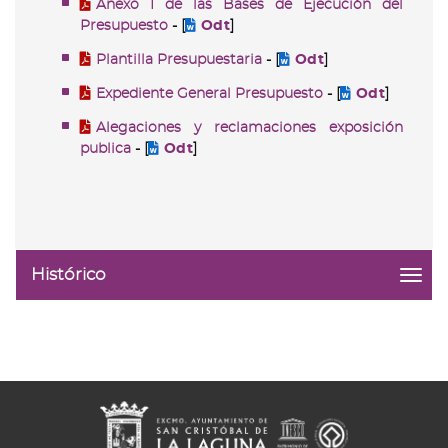
Anexo I de las Bases de Ejecución del
Presupuesto
- [
Odt
]
Plantilla Presupuestaria
- [
Odt
]
Expediente General Presupuesto
- [
Odt
]
Alegaciones y reclamaciones exposición
publica
- [
Odt
]
Histórico
menu
title:
Histó
|
navig
Pres
Munic