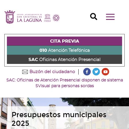
Ir
al
Ir
contenido
a
Ir
Buscador
Mostrar/o
principal
la
al
Ir
navegaci
de
cabecera
pie
al
principal
la
de
de
menú
página
la
la
principal
CITA PREVIA
(alt
página
página
(alt
+
(alt
(alt
+
010
Atención Telefónica
s)
+
+
u)
SAC
Oficinas Atención Presencial
c)
p)
???
???
???
Buzón del ciudadano
key.formatter.head
key.formatter
key.forma
SAC: Oficinas de Atención Presencial disponen de sistema
Ir
Ir
Ir
SVisual para personas sordas
a
a
a
nuestra
nuestra
nuestro
página
página
canal
de
de
de
Facebook
Twitter
Youtube
Presupuestos municipales
2025