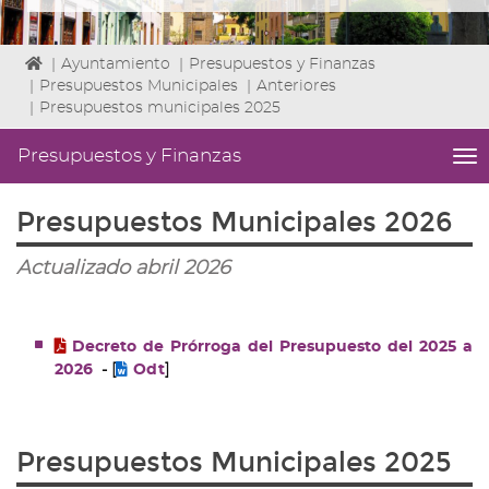
Icono
|
Ayuntamiento
|
Presupuestos y Finanzas
de
|
Presupuestos Municipales
|
Anteriores
Home
|
Presupuestos municipales 2025
para
ir
Presupuestos y Finanzas
me
a
titl
la
Me
Presupuestos Municipales 2026
página
lat
de
|
inicio
Actualizado abril 2026
Niv
ini
2
Fin
Decreto de Prórroga del Presupuesto del 2025 a
2
2026
- [
Odt
]
|
nav
Pr
y
Presupuestos Municipales 2025
Fin