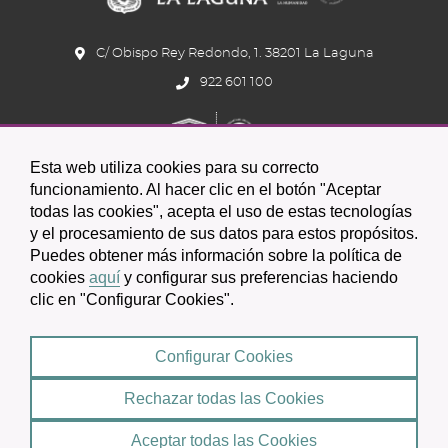
C/ Obispo Rey Redondo, 1. 38201 La Laguna
922 601 100
Esta web utiliza cookies para su correcto
funcionamiento. Al hacer clic en el botón "Aceptar
todas las cookies", acepta el uso de estas tecnologías
y el procesamiento de sus datos para estos propósitos.
Icono
Icono
Icono
Icono
Icono
Icono
Puedes obtener más información sobre la política de
circular
circular
circular
de
de
de
cookies
aquí
y configurar sus preferencias haciendo
clic en "Configurar Cookies".
facebook
twitter
youtube
2026 © Excmo. Ayuntamiento de San Cristóbal de La Laguna
Configurar Cookies
Condiciones de uso
Política de Privacidad
Rechazar todas las Cookies
Mapa web
|
Aceptar todas las Cookies