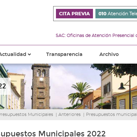
CITA PREVIA
010
Atención Tel
SAC: Oficinas de Atención Presencial
Actualidad
Transparencia
Archivo
???
s???
ader.toggle.subsections???
key.formatter.header.toggle.subsections???
22
resupuestos Municipales
|
Anteriores
|
Presupuestos municipa
supuestos Municipales 2022