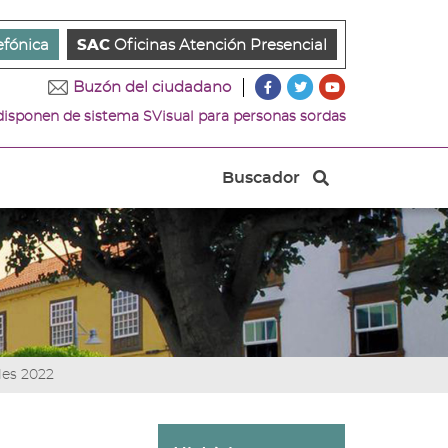
efónica
SAC
Oficinas Atención Presencial
???
???
???
Buzón del ciudadano
key.formatter.header.ac
key.formatter.head
key.formatter.
 disponen de sistema SVisual para personas sordas
Ir
Ir
Ir
a
a
a
nuestra
nuestra
nuestro
Buscador
página
página
canal
Buscador
de
de
de
Facebook
Twitter
Youtube
les 2022