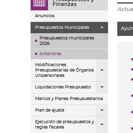
ir
Finanzas
a
Actua
la
Anuncios
página
de
Presupuestos Municipales
Ayun
inicio
Presupuestos municipales
2026
Anteriores
Modificaciones
Presupuestarias de Órganos
Unipersonales
Liquidaciones Presupuesto
Marcos y Planes Presupuestarios
Plan de ajuste
Ejecución de presupuestos y
reglas fiscales