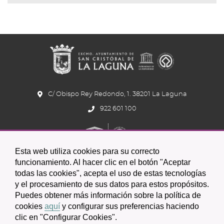
C/ Obispo Rey Redondo, 1. 38201 La Laguna
922 601 100
Esta web utiliza cookies para su correcto
funcionamiento. Al hacer clic en el botón "Aceptar
todas las cookies", acepta el uso de estas tecnologías
y el procesamiento de sus datos para estos propósitos.
Icono
Icono
Icono
Icono
Icono
Icono
Puedes obtener más información sobre la política de
circular
circular
circular
de
de
de
cookies
aquí
y configurar sus preferencias haciendo
clic en "Configurar Cookies".
facebook
twitter
youtube