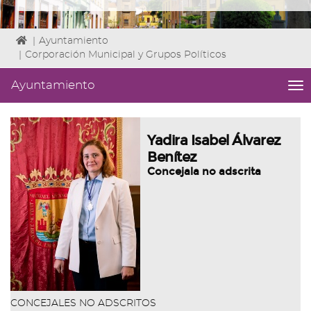
Icono
|
Ayuntamiento
de
|
Corporación Municipal y Grupos Políticos
Home
para
Ayuntamiento
me
ir
titl
a
Me
la
lat
Yadira Isabel Álvarez
página
|
de
Benítez
Niv
inicio
Concejala no adscrita
ini
1
Fin
3
|
nav
Ay
CONCEJALES NO ADSCRITOS