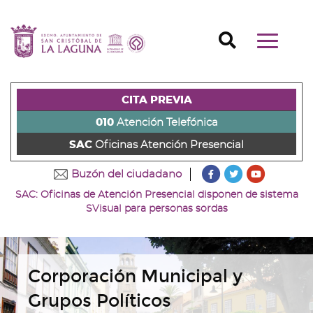
Ir
al
Ir
contenido
a
Ir
Buscador
Mostrar/o
principal
la
al
Ir
navegaci
de
cabecera
pie
al
principal
la
de
de
menú
página
la
la
principal
CITA PREVIA
(alt
página
página
(alt
+
(alt
(alt
+
010
Atención Telefónica
s)
+
+
u)
SAC
Oficinas Atención Presencial
c)
p)
???
???
???
Buzón del ciudadano
key.formatter.head
key.formatter
key.forma
SAC: Oficinas de Atención Presencial disponen de sistema
Ir
Ir
Ir
SVisual para personas sordas
a
a
a
nuestra
nuestra
nuestro
página
página
canal
de
de
de
Facebook
Twitter
Youtube
Corporación Municipal y
Grupos Políticos