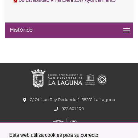
08 Estabilidad Financiera 2017 Ayuntamiento
Histórico
menu
title:
Histó
|
navig
Ejecu
de
pres
y
regla
fisca
C/ Obispo Rey Redondo, 1. 38201 La Laguna
922 601 100
Esta web utiliza cookies para su correcto