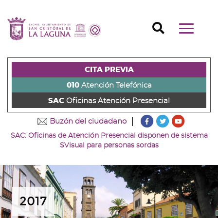
Ir
al
Ir
contenido
a
Ir
Buscador
Mostrar/o
principal
la
al
Ir
navegaci
de
cabecera
pie
al
principal
la
de
de
menú
página
la
la
principal
CITA PREVIA
(alt
página
página
(alt
+
(alt
(alt
+
010
Atención Telefónica
s)
+
+
u)
SAC
Oficinas Atención Presencial
c)
p)
???
???
???
Buzón del ciudadano
key.formatter.head
key.formatter
key.forma
SAC: Oficinas de Atención Presencial disponen de sistema
Ir
Ir
Ir
SVisual para personas sordas
a
a
a
nuestra
nuestra
nuestro
página
página
canal
de
de
de
Facebook
Twitter
Youtube
2017