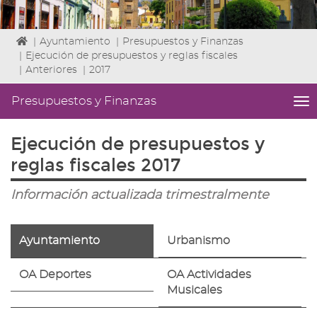
Icono
|
Ayuntamiento
|
Presupuestos y Finanzas
de
|
Ejecución de presupuestos y reglas fiscales
Home
|
Anteriores
|
2017
para
ir
Presupuestos y Finanzas
me
a
titl
la
Me
Ejecución de presupuestos y
página
lat
de
|
reglas fiscales 2017
inicio
Niv
ini
Información actualizada trimestralmente
2
Fin
2
Ayuntamiento
Urbanismo
|
nav
Pr
OA Deportes
OA Actividades
y
Musicales
Fin